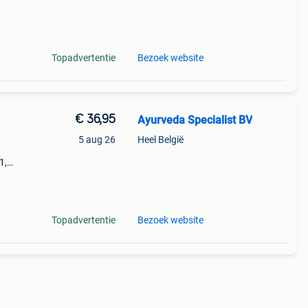
 met
en,
Topadvertentie
Bezoek website
€ 36,95
Ayurveda Specialist BV
5 aug 26
Heel België
1,
rpen
h
Topadvertentie
Bezoek website