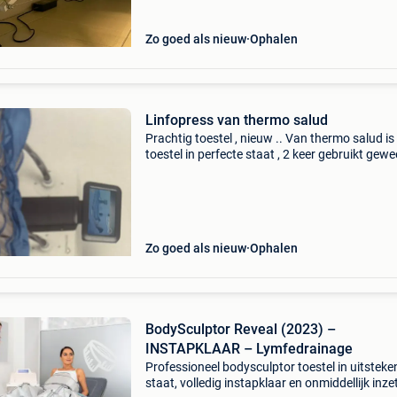
Zo goed als nieuw
Ophalen
Linfopress van thermo salud
Prachtig toestel , nieuw .. Van thermo salud is
toestel in perfecte staat , 2 keer gebruikt gewee
Was aangekocht voor privé gebruik , maar ge
plaats voor gebruik .. Is een toestel van zeer
Zo goed als nieuw
Ophalen
BodySculptor Reveal (2023) –
INSTAPKLAAR – Lymfedrainage
Professioneel bodysculptor toestel in uitstek
staat, volledig instapklaar en onmiddellijk inz