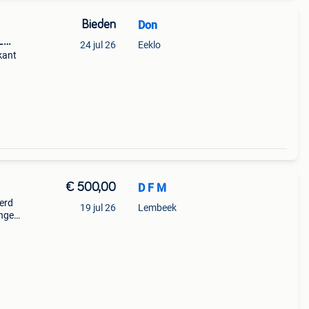
Bieden
Don
L
24 jul 26
Eeklo
kant
he
om
€ 500,00
D F M
erd
19 jul 26
Lembeek
ingen
 om
n. Het