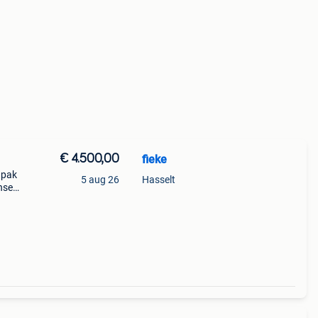
€ 4.500,00
fieke
 pak
5 aug 26
Hasselt
nsen
ge in