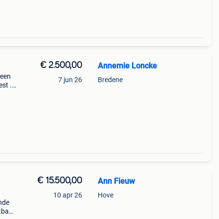
€ 2.500,00
Annemie Loncke
 een
7 jun 26
Bredene
st ..
en
€ 15.500,00
Ann Fieuw
10 apr 26
Hove
ende
etbaar