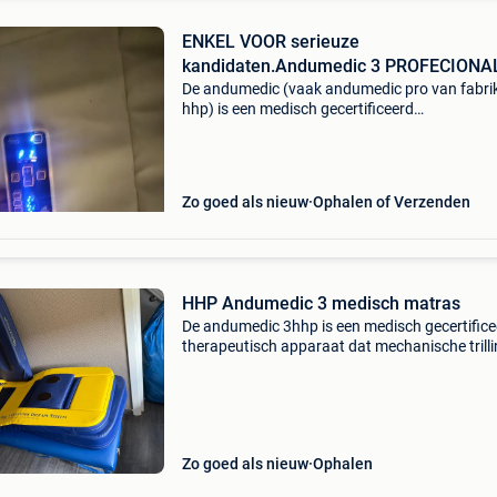
ENKEL VOOR serieuze
kandidaten.Andumedic 3 PROFECIONA
masag
De andumedic (vaak andumedic pro van fabri
hhp) is een medisch gecertificeerd
andullatiematras. Het combineert mechanisc
trillingen (resonantie) met infraroodwarmte 
spierspanning te verminder
Zo goed als nieuw
Ophalen of Verzenden
HHP Andumedic 3 medisch matras
De andumedic 3hhp is een medisch gecertifice
therapeutisch apparaat dat mechanische trill
(andullatie) combineert met infraroodwarmte
pijn te verlichten en het lichaam te ontspanne
wo
Zo goed als nieuw
Ophalen