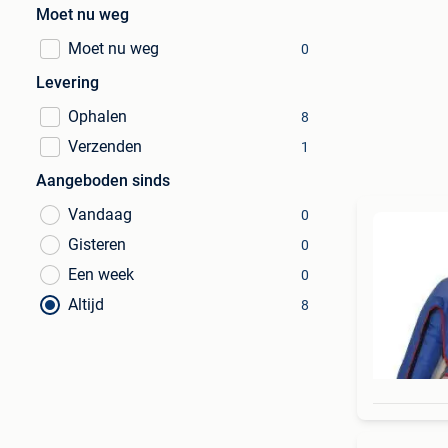
Moet nu weg
Moet nu weg
0
Levering
Ophalen
8
Verzenden
1
Aangeboden sinds
Vandaag
0
Gisteren
0
Een week
0
Altijd
8