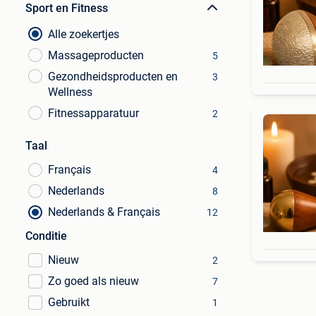
Sport en Fitness
Alle zoekertjes
Massageproducten
5
Gezondheidsproducten en
3
Wellness
Fitnessapparatuur
2
Taal
Français
4
Nederlands
8
Nederlands & Français
12
Conditie
Nieuw
2
Zo goed als nieuw
7
Gebruikt
1