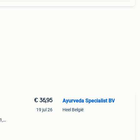
€ 36,95
Ayurveda Specialist BV
19 jul 26
Heel België
1,
rpen
h