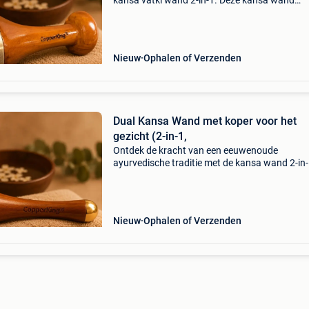
kansa vatki wand 2-in-1. Deze kansa wand
combineert eeuwenoude ayurvedische kennis
modern comfort. Of je nu je huid wil laten stral
vermoeide voet
Nieuw
Ophalen of Verzenden
Dual Kansa Wand met koper voor het
gezicht (2-in-1,
Ontdek de kracht van een eeuwenoude
ayurvedische traditie met de kansa wand 2-in-
een handgemaakt wellness-instrument ontwo
voor ontspanning, huidverzorging en holistisc
welzijn. Binnen de ayur
Nieuw
Ophalen of Verzenden