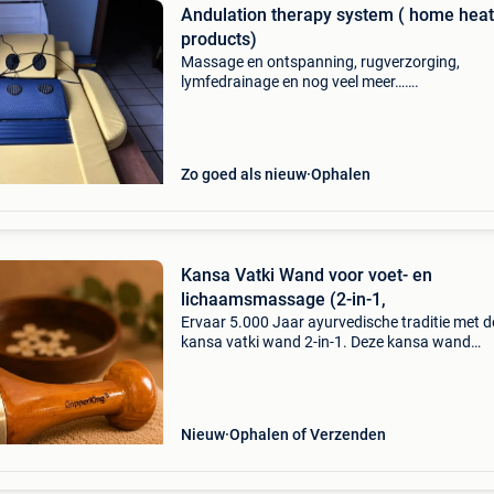
Andulation therapy system ( home hea
products)
Massage en ontspanning, rugverzorging,
lymfedrainage en nog veel meer…….
Zo goed als nieuw
Ophalen
Kansa Vatki Wand voor voet- en
lichaamsmassage (2-in-1,
Ervaar 5.000 Jaar ayurvedische traditie met d
kansa vatki wand 2-in-1. Deze kansa wand
combineert eeuwenoude ayurvedische kennis
modern comfort. Of je nu je huid wil laten stral
vermoeide voet
Nieuw
Ophalen of Verzenden