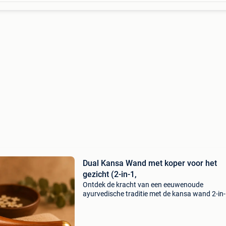
Dual Kansa Wand met koper voor het
gezicht (2-in-1,
Ontdek de kracht van een eeuwenoude
ayurvedische traditie met de kansa wand 2-in-
een handgemaakt wellness-instrument ontwo
voor ontspanning, huidverzorging en holistisc
welzijn. Binnen de ayur