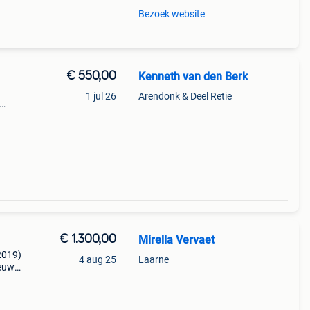
Bezoek website
€ 550,00
Kenneth van den Berk
1 jul 26
Arendonk & Deel Retie
chikt
€ 1.300,00
Mirella Vervaet
2019)
4 aug 25
Laarne
ieuw
) ook