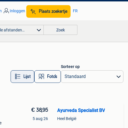
n
Inloggen
FR
Plaats zoekertje
lle afstanden…
Zoek
Sorteer op
Lijst
Foto’s
€ 38,95
Ayurveda Specialist BV
5 aug 26
Heel België
e