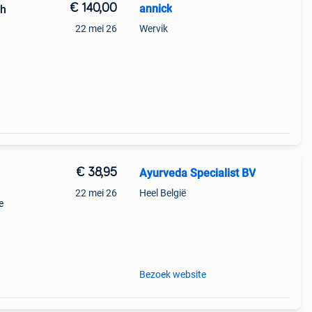
€ 140,00
annick
th
22 mei 26
Wervik
€ 38,95
Ayurveda Specialist BV
22 mei 26
Heel België
e
 met
en,
Bezoek website