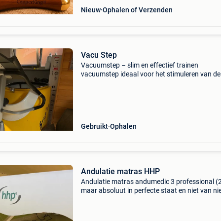
Nieuw
Ophalen of Verzenden
Vacu Step
Vacuumstep – slim en effectief trainen
vacuumstep ideaal voor het stimuleren van de
bloedsomloop, het ondersteunen van
vetverbranding, lymfedrainage en herstel. Ges
voor thuisgebruik of professio
Gebruikt
Ophalen
Andulatie matras HHP
Andulatie matras andumedic 3 professional (
maar absoluut in perfecte staat en niet van n
te onderscheiden 🤩 dus totaal geen
gebruikssporen (wegens bijna niet gebruikt 😔
infrarood zit