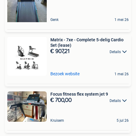
Genk
1 mei 26
Matrix - 7xe - Complete 5-delig Cardio
Set (lease)
€ 907,21
Details
Bezoek website
1 mei 26
Focus fitness flex system jet 9
€ 700,00
Details
Kruisem
5 jul 26