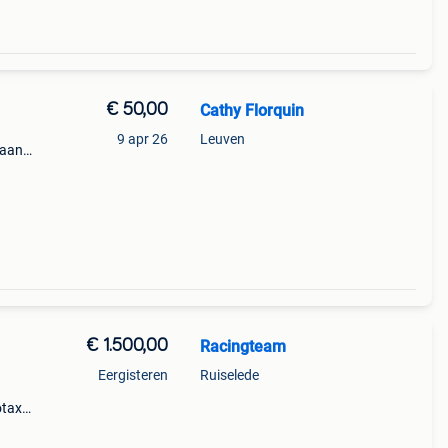
€ 50,00
Cathy Florquin
9 apr 26
Leuven
raan(
€ 1.500,00
Racingteam
Eergisteren
Ruiselede
otax
e
s2