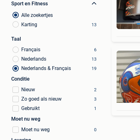
Sport en Fitness
Alle zoekertjes
Karting
13
Taal
Français
6
Nederlands
13
Nederlands & Français
19
Conditie
Nieuw
2
Zo goed als nieuw
3
Gebruikt
1
Moet nu weg
Moet nu weg
0