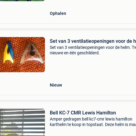
maat xl=99&eu
Ophalen
Set van 3 ventilatieopeningen voor de 
Set van 3 ventilatieopeningen voor de helm. 
nieuwe en één geschilderd.
Nieuw
Bell KC-7 CMR Lewis Hamilton
Amper gedragen bell kc7-cmr lewis hamilton
karthelm te koop in topstaat. Deze helm is ma
Deze speciale editie is geïnspireerd op de icon
helm van lewis hamilton en combineert een