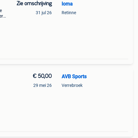
Zie omschrijving
loma
e
31 jul 26
Retinne
er
€ 50,00
AVB Sports
29 mei 26
Verrebroek