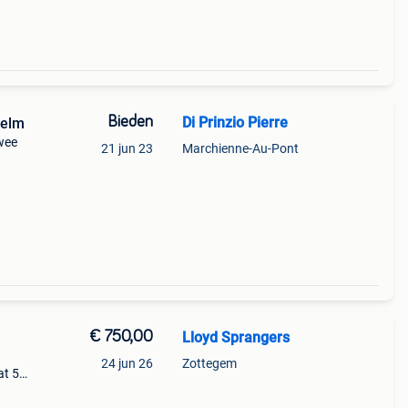
Bieden
Di Prinzio Pierre
helm
Twee
21 jun 23
Marchienne-Au-Pont
€ 750,00
Lloyd Sprangers
24 jun 26
Zottegem
at 59.
ische