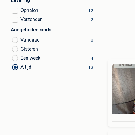
Levering
Ophalen
12
Verzenden
2
Aangeboden sinds
Vandaag
0
Gisteren
1
Een week
4
Altijd
13