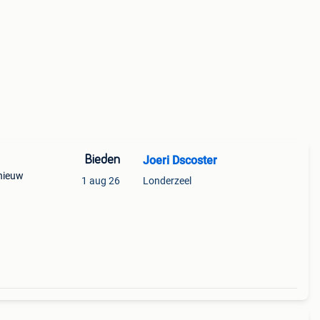
Bieden
Joeri Dscoster
 nieuw
1 aug 26
Londerzeel