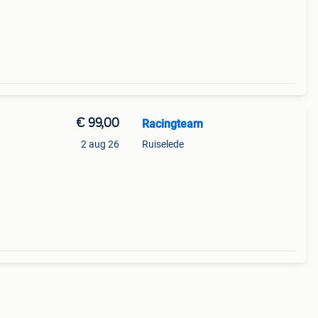
€ 99,00
Racingteam
2 aug 26
Ruiselede