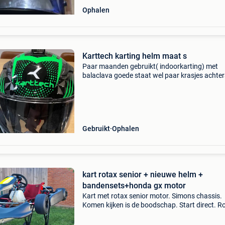
Ophalen
Karttech karting helm maat s
Paar maanden gebruikt( indoorkarting) met
balaclava goede staat wel paar krasjes achte
van zitje in indoorkart).
Gebruikt
Ophalen
kart rotax senior + nieuwe helm +
bandensets+honda gx motor
Kart met rotax senior motor. Simons chassis.
Komen kijken is de boodschap. Start direct. R
senior 125cc. Verse boite olie op motor. Goed
remmen. Banden nog zeer goed nieuwe helm l