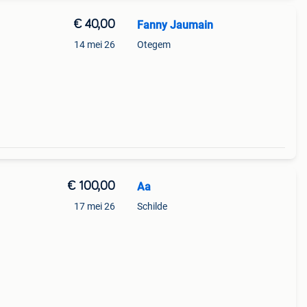
€ 40,00
Fanny Jaumain
14 mei 26
Otegem
€ 100,00
Aa
17 mei 26
Schilde