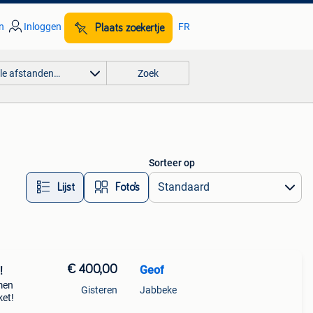
n
Inloggen
FR
Plaats zoekertje
lle afstanden…
Zoek
Sorteer op
Lijst
Foto’s
€ 400,00
Geof
!
men
Gisteren
Jabbeke
ket!