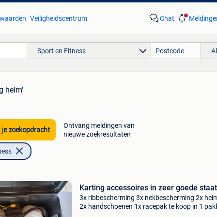
waarden
Veiligheidscentrum
Chat
Meldinge
Sport en Fitness
A
ng helm'
Ontvang meldingen van
 je zoekopdracht
nieuwe zoekresultaten
ness
Karting accessoires in zeer goede staat
3x ribbescherming 3x nekbescherming 2x hel
2x handschoenen 1x racepak te koop in 1 pak