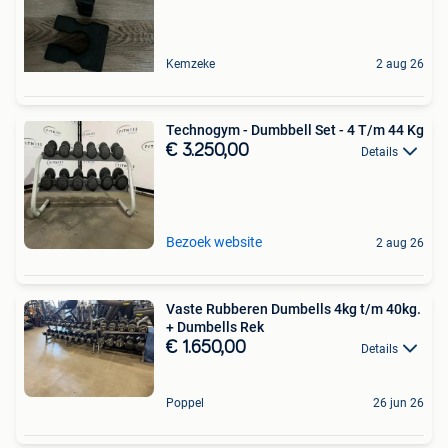
Kemzeke
2 aug 26
Technogym - Dumbbell Set - 4 T/m 44 Kg
€ 3.250,00
Details
Bezoek website
2 aug 26
Vaste Rubberen Dumbells 4kg t/m 40kg.
+ Dumbells Rek
€ 1.650,00
Details
Poppel
26 jun 26