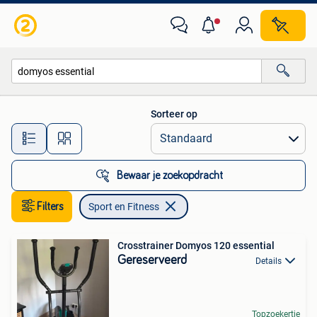
Sport en Fitness
Sorteer op
Alle afstanden…
Bewaar je zoekopdracht
Filters
Sport en Fitness
Crosstrainer Domyos 120 essential
Gereserveerd
Details
Topzoekertje