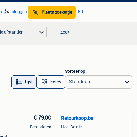
n
Inloggen
FR
Plaats zoekertje
lle afstanden…
Zoek
Sorteer op
Lijst
Foto’s
€ 79,00
Retourkoop.be
Eergisteren
Heel België