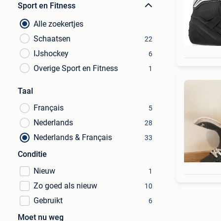
Sport en Fitness
Alle zoekertjes
Schaatsen
22
IJshockey
6
Overige Sport en Fitness
1
Taal
Français
5
Nederlands
28
Nederlands & Français
33
Conditie
Nieuw
1
Zo goed als nieuw
10
Gebruikt
6
Moet nu weg