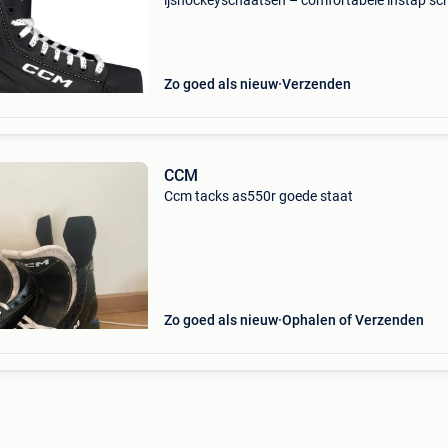
ijshockeyschaatsen – comfortabele instap sc
voor recreatie & natuurijs de ccm next
ijshockeyschaatsen zijn ideaal voor recreatiev
schaatse
Zo goed als nieuw
Verzenden
CCM
Ccm tacks as550r goede staat
Zo goed als nieuw
Ophalen of Verzenden