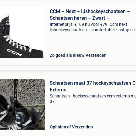
CCM – Next – IJshockeyschaatsen –
Schaatsen heren – Zwart –
Internetprijs: €109 nu voor €79. Ccm next
ijshockeyschaatsen – comfortabele instap sc
voor recreatie & natuurijs de ccm next
ijshockeyschaatsen zijn ideaal voor recreatiev
schaatse
Zo goed als nieuw
Verzenden
Schaatsen maat 37 hockeyschaatsen 
Externo
Schaatsen - hockeyschaatsen ccm externo m
37
Ophalen of Verzenden