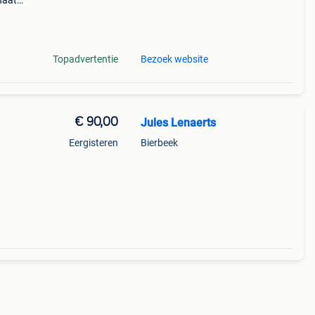
haats
e
Topadvertentie
Bezoek website
€ 90,00
Jules Lenaerts
Eergisteren
Bierbeek