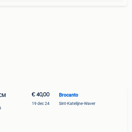
€ 40,00
Brocanto
CCM
19 dec 24
Sint-Katelijne-Waver
6