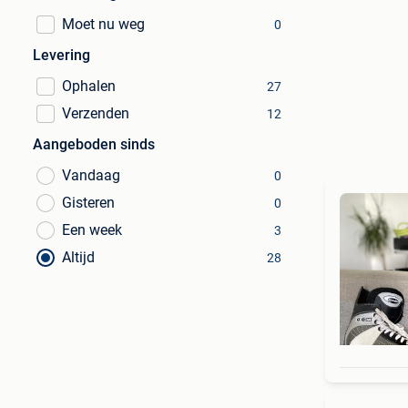
Moet nu weg
0
Levering
Ophalen
27
Verzenden
12
Aangeboden sinds
Vandaag
0
Gisteren
0
Een week
3
Altijd
28