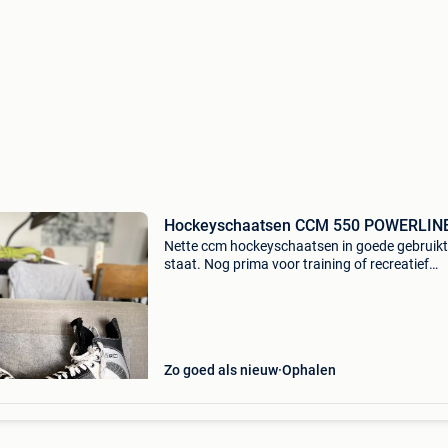
Hockeyschaatsen CCM 550 POWERLIN
Nette ccm hockeyschaatsen in goede gebruik
staat. Nog prima voor training of recreatief
gebruik. Normale gebruikssporen, verder volled
orde. Af te halen of verzending mogelijk. Maat:
Zo goed als nieuw
Ophalen