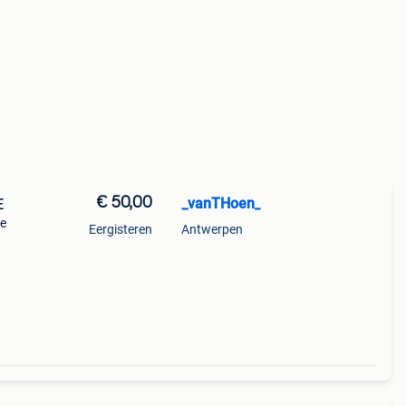
€ 50,00
_vanTHoen_
E
te
Eergisteren
Antwerpen
ig in
 42.