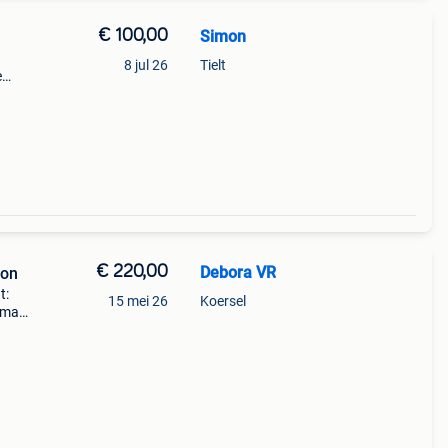
€ 100,00
Simon
8 jul 26
Tielt
e
.
€ 220,00
Debora VR
ton
t:
15 mei 26
Koersel
 maar
exa -