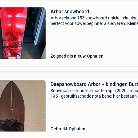
Arbor snowboard
Arbor relapse 153 snowboard unieke tekening
perfect voor zowel beginner als ervaren. Klein
schade aan uiteinde maar is profesioneel
gerepareerd door een winkel van snowboards
Zo goed als nieuw
Ophalen
Deepsnowboard Arbor + bindingen Bur
Snowboard - model: arbor terrapin 2020 - maa
145 - gebruiksschade nota bene: hier bestaan
2 maten in: 145 of 152. Betreft een
diepsneeuwboard. Bindingen - model: burton l
maat: m samen of
Gebruikt
Ophalen