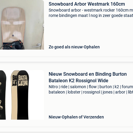
Snowboard Arbor Westmark 160cm
Snowboard arbor - westmark rocker 160cm m
rome bindingen maat l nog in zeer goede staat
Zo goed als nieuw
Ophalen
Nieuw Snowboard en Binding Burton
Bataleon K2 Rossignol Wide
Nitro | ride | salomon | flow | burton | k2 | forum 
bataleon | lobster | rossignol | jones | arbor | lib
capita | head prijs: vanaf €200,- eigenschappe
nieuw maat 140 - 167w voor z
Nieuw
Ophalen of Verzenden