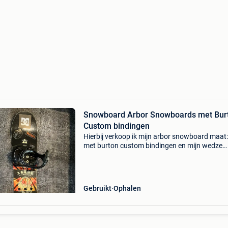
Snowboard Arbor Snowboards met Bur
Custom bindingen
Hierbij verkoop ik mijn arbor snowboard maat
met burton custom bindingen en mijn wedze
snowboardbotten maat 38. Het board is gem
voor allround gebruik en is zeer flexibel dus oo
goed voor he
Gebruikt
Ophalen