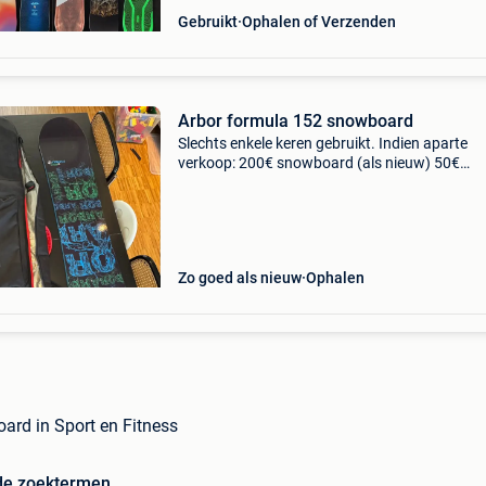
Gebruikt
Ophalen of Verzenden
Arbor formula 152 snowboard
Slechts enkele keren gebruikt. Indien aparte
verkoop: 200€ snowboard (als nieuw) 50€
bindingen (rome 390 boss)(veelgebruikt maar 
niet kapot) 60€ snowboardzak. (Als nieuw) al
sam
Zo goed als nieuw
Ophalen
ard in Sport en Fitness
de zoektermen