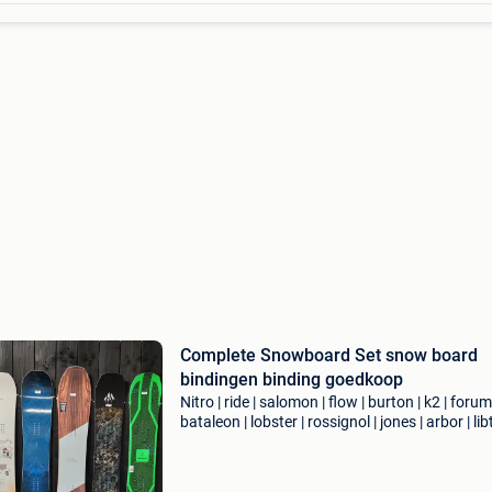
Complete Snowboard Set snow board
bindingen binding goedkoop
Nitro | ride | salomon | flow | burton | k2 | forum 
bataleon | lobster | rossignol | jones | arbor | lib
capita | head | wedze | fire fly | ride the buck | f
venus | atomic prijs: vana