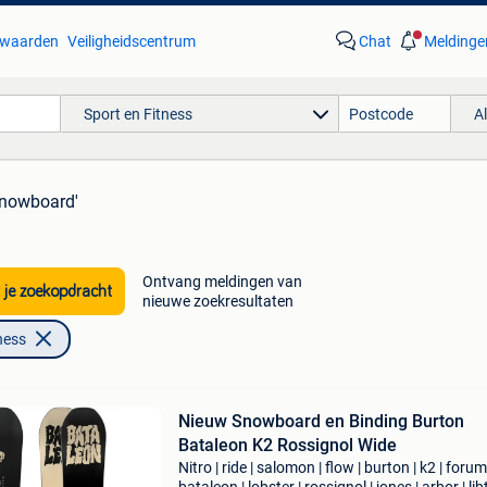
waarden
Veiligheidscentrum
Chat
Meldinge
Sport en Fitness
A
snowboard'
Ontvang meldingen van
 je zoekopdracht
nieuwe zoekresultaten
ness
Nieuw Snowboard en Binding Burton
Bataleon K2 Rossignol Wide
Nitro | ride | salomon | flow | burton | k2 | forum 