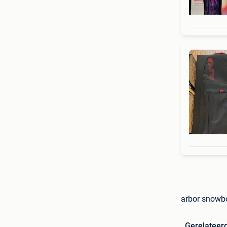
arbor snowbo
Gerelateer