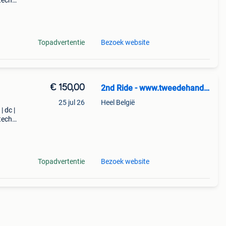
tech |
n:
Topadvertentie
Bezoek website
€ 150,00
2nd Ride - www.tweedehandssnowboards.nl
25 jul 26
Heel België
| dc |
tech |
low
Topadvertentie
Bezoek website