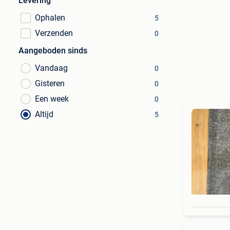
Levering
Ophalen
5
Verzenden
0
Aangeboden sinds
Vandaag
0
Gisteren
0
Een week
0
Altijd
5