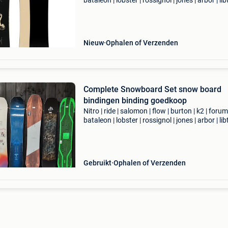
bataleon | lobster | rossignol | jones | arbor | lib
capita | head prijs: vanaf €200,- eigenschappe
nieuw maat 140 - 167w voor z
Nieuw
Ophalen of Verzenden
Complete Snowboard Set snow board
bindingen binding goedkoop
Nitro | ride | salomon | flow | burton | k2 | forum 
bataleon | lobster | rossignol | jones | arbor | lib
capita | head | wedze | fire fly | ride the buck | f
venus | atomic prijs: vana
Gebruikt
Ophalen of Verzenden