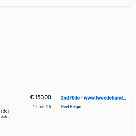
€ 150,00
2nd Ride - www.tweedehandssnowboards.nl
15 mei 26
Heel België
| dc |
tech |
low