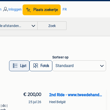
n
Inloggen
FR
Plaats zoekertje
lle afstanden…
Zoek
Sorteer op
Lijst
Foto’s
€ 200,00
2nd Ride - www.tweedehandssnowboards.nl
25 jul 26
Heel België
| dc |