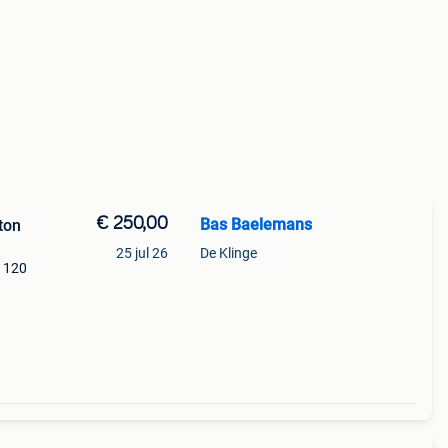
€ 250,00
Bas Baelemans
ton
25 jul 26
De Klinge
: 120
aakt
k