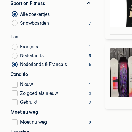
Sport en Fitness
Alle zoekertjes
Snowboarden
7
Taal
Français
1
Nederlands
5
Nederlands & Français
6
Conditie
Nieuw
1
Zo goed als nieuw
3
Gebruikt
3
Moet nu weg
Moet nu weg
0