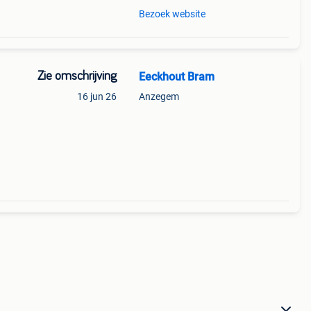
Bezoek website
Zie omschrijving
Eeckhout Bram
16 jun 26
Anzegem
zijn
les