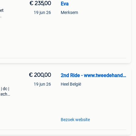
€ 235,00
Eva
et
19 jun 26
Merksem
.
€ 200,00
2nd Ride - www.tweedehandssnowboards.nl
19 jun 26
Heel België
| dc |
tech |
n:
Bezoek website