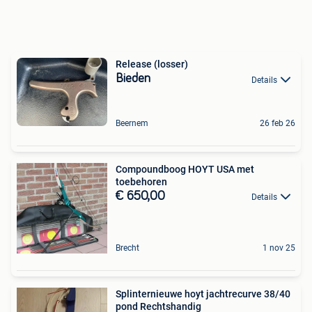
Release (losser)
Bieden
Details
Beernem
26 feb 26
Compoundboog HOYT USA met
toebehoren
€ 650,00
Details
Brecht
1 nov 25
Splinternieuwe hoyt jachtrecurve 38/40
pond Rechtshandig