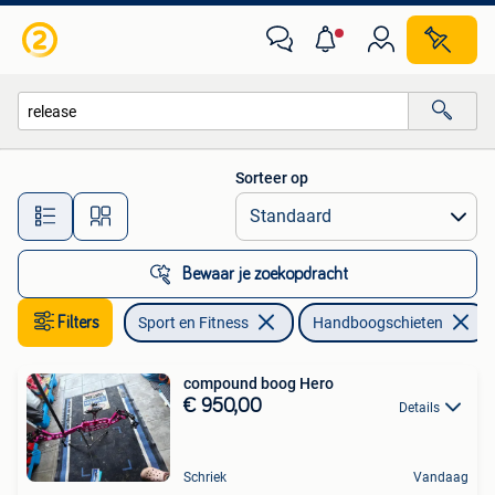
Handboogschieten
Sorteer op
Alle afstanden…
Bewaar je zoekopdracht
Filters
Sport en Fitness
Handboogschieten
compound boog Hero
€ 950,00
Details
Schriek
Vandaag