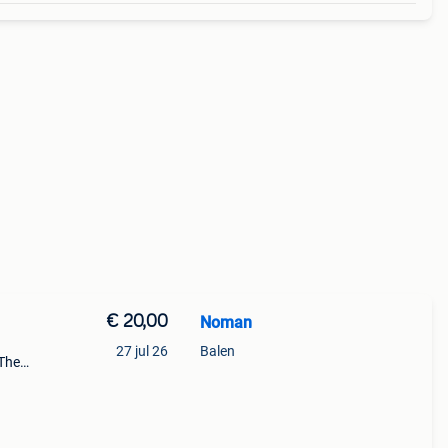
€ 20,00
Noman
27 jul 26
Balen
 The