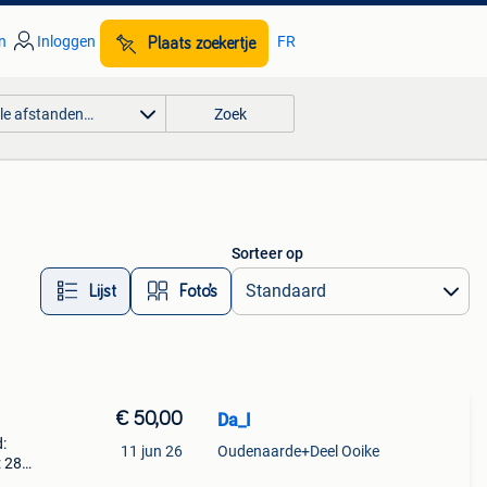
n
Inloggen
FR
Plaats zoekertje
lle afstanden…
Zoek
Sorteer op
Lijst
Foto’s
€ 50,00
Da_I
:
11 jun 26
Oudenaarde+Deel Ooike
: 28