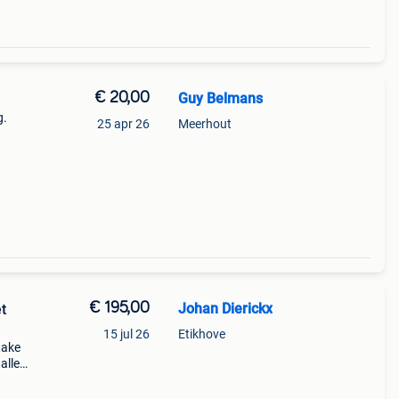
€ 20,00
Guy Belmans
g.
25 apr 26
Meerhout
€ 195,00
Johan Dierickx
t
15 jul 26
Etikhove
take
alle