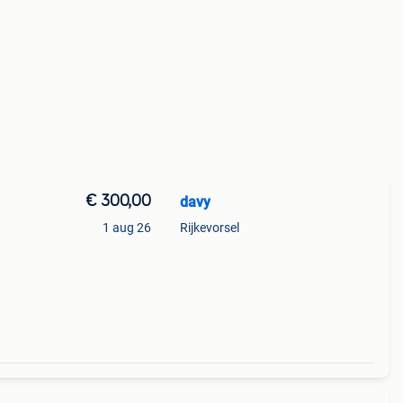
€ 300,00
davy
1 aug 26
Rijkevorsel