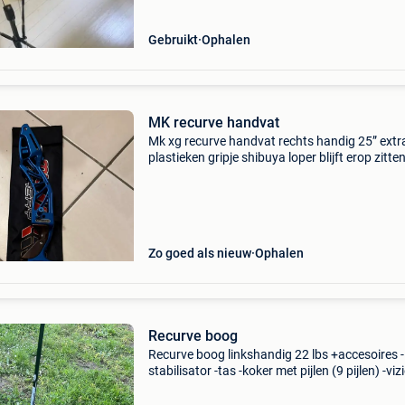
Gebruikt
Ophalen
MK recurve handvat
Mk xg recurve handvat rechts handig 25” extr
plastieken gripje shibuya loper blijft erop zitte
beiter drukpunt niet
Zo goed als nieuw
Ophalen
Recurve boog
Recurve boog linkshandig 22 lbs +accesoires -
stabilisator -tas -koker met pijlen (9 pijlen) -viz