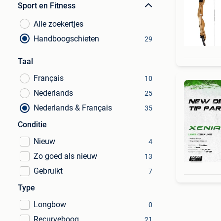
Sport en Fitness
Alle zoekertjes
Handboogschieten
29
Taal
Français
10
Nederlands
25
Nederlands & Français
35
Conditie
Nieuw
4
Zo goed als nieuw
13
Gebruikt
7
Type
Longbow
0
Recurveboog
21