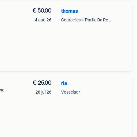
€ 50,00
thomas
4 aug 26
Courcelles + Partie De Roux
€ 25,00
ria
ond
28 jul 26
Vosselaar