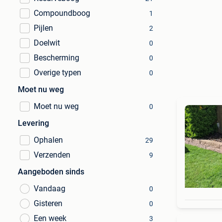
Compoundboog
1
Pijlen
2
Doelwit
0
Bescherming
0
Overige typen
0
Moet nu weg
Moet nu weg
0
Levering
Ophalen
29
Verzenden
9
Aangeboden sinds
Vandaag
0
Gisteren
0
Een week
3