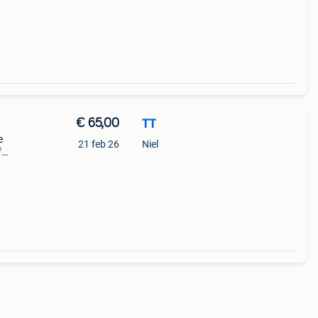
€ 65,00
TT
e
21 feb 26
Niel
f