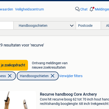
waarden
Veiligheidscentrum
Chat
Meldinge
Handboogschieten
A
29 resultaten
voor 'recurve'
Ontvang meldingen van
 je zoekopdracht
nieuwe zoekresultaten
ness
Handboogschieten
Verwijder filters
Recurve handboog Core Archery
Core hit recurve boog 62 tot 70 inch hout hand
rechtshandig booglengte: 68 inch trekgewicht
lbs incl. Spankoord €5.95 Excl pijlen