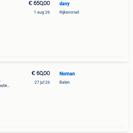
€ 650,00
davy
1 aug 26
Rijkevorsel
€ 60,00
Noman
.
27 jul 26
Balen
outen