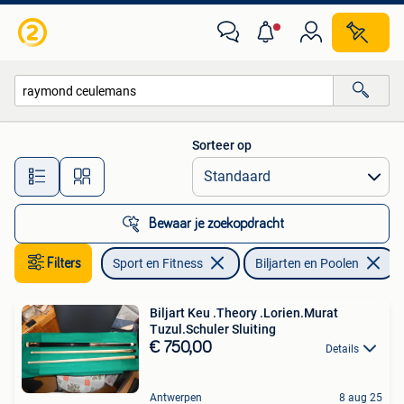
Biljarten en Poolen
Sorteer op
Alle afstanden…
Bewaar je zoekopdracht
Filters
Sport en Fitness
Biljarten en Poolen
V
Biljart Keu .Theory .Lorien.Murat
Tuzul.Schuler Sluiting
€ 750,00
Details
Antwerpen
8 aug 25