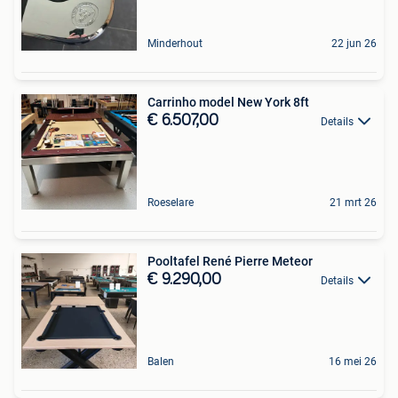
Minderhout
22 jun 26
Carrinho model New York 8ft
€ 6.507,00
Details
Roeselare
21 mrt 26
Pooltafel René Pierre Meteor
€ 9.290,00
Details
Balen
16 mei 26