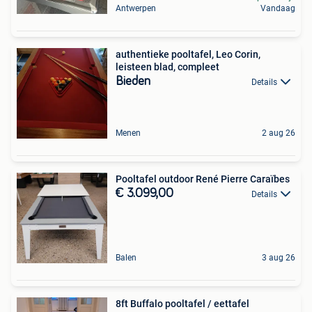
Antwerpen
Vandaag
authentieke pooltafel, Leo Corin,
leisteen blad, compleet
Bieden
Details
Menen
2 aug 26
Pooltafel outdoor René Pierre Caraïbes
€ 3.099,00
Details
Balen
3 aug 26
8ft Buffalo pooltafel / eettafel