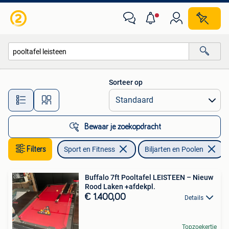
Biljarten en Poolen
Sorteer op
Alle afstanden…
Bewaar je zoekopdracht
Filters
Sport en Fitness
Biljarten en Poolen
V
Buffalo 7ft Pooltafel LEISTEEN – Nieuw
Rood Laken +afdekpl.
€ 1.400,00
Details
Topzoekertje