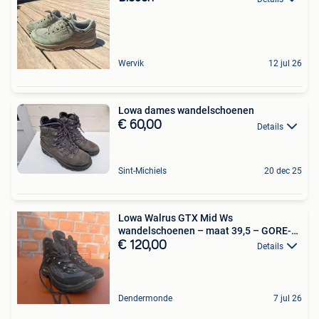
Wervik
12 jul 26
Lowa dames wandelschoenen
€ 60,00
Details
Sint-Michiels
20 dec 25
Lowa Walrus GTX Mid Ws
wandelschoenen – maat 39,5 – GORE-
TEX
€ 120,00
Details
Dendermonde
7 jul 26