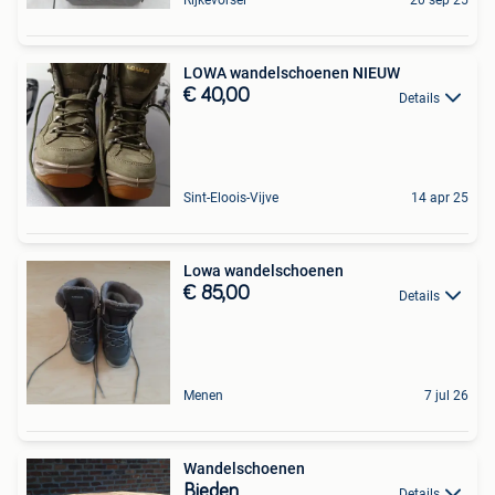
Rijkevorsel
20 sep 25
LOWA wandelschoenen NIEUW
€ 40,00
Details
Sint-Eloois-Vijve
14 apr 25
Lowa wandelschoenen
€ 85,00
Details
Menen
7 jul 26
Wandelschoenen
Bieden
Details