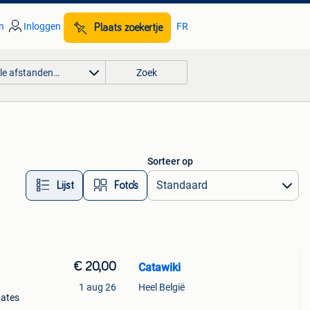
n
Inloggen
FR
Plaats zoekertje
lle afstanden…
Zoek
Sorteer op
Lijst
Foto’s
€ 20,00
Catawiki
1 aug 26
Heel België
dates