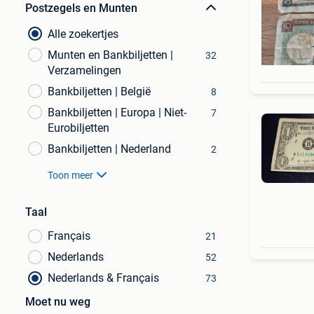
Postzegels en Munten
Alle zoekertjes
Munten en Bankbiljetten |
32
Verzamelingen
Bankbiljetten | België
8
Bankbiljetten | Europa | Niet-
7
Eurobiljetten
Bankbiljetten | Nederland
2
Toon meer
Taal
Français
21
Nederlands
52
Nederlands & Français
73
Moet nu weg