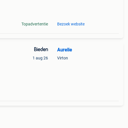
 de
Topadvertentie
Bezoek website
Bieden
Aurelie
1 aug 26
Virton