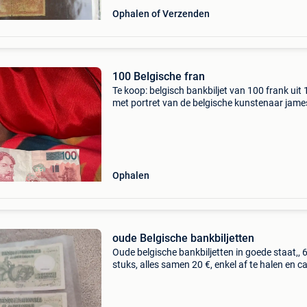
Ophalen of Verzenden
100 Belgische fran
Te koop: belgisch bankbiljet van 100 frank uit
met portret van de belgische kunstenaar jame
ensor. Op het biljet staan ook verwijzingen naa
kunstwerken en de bekende maskers uit zijn w
Ophalen
oude Belgische bankbiljetten
Oude belgische bankbiljetten in goede staat,, 
stuks, alles samen 20 €, enkel af te halen en c
betalen.