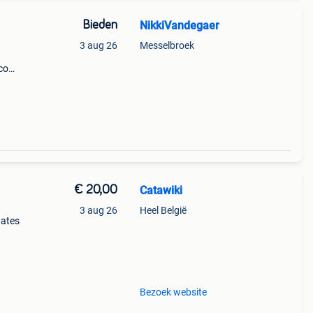
Bieden
NikkiVandegaer
3 aug 26
Messelbroek
co
!
€ 20,00
Catawiki
3 aug 26
Heel België
dates
 de
Bezoek website