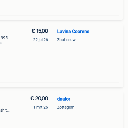
€ 15,00
Lavina Coorens
 1995
22 jul 26
Zoutleeuw
s
r zijn
erk.
€ 20,00
dnalor
6
11 mrt 26
Zottegem
ash te