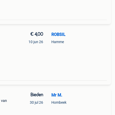
€ 4,00
ROBSIL
10 jun 26
Hamme
Bieden
Mr M.
g van
30 jul 26
Hombeek
ks
10