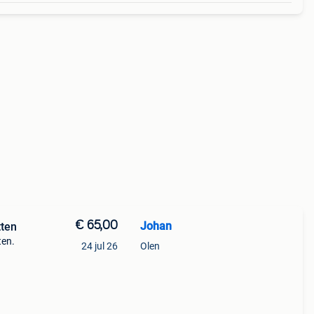
€ 65,00
Johan
tten
ten.
24 jul 26
Olen
ack
.