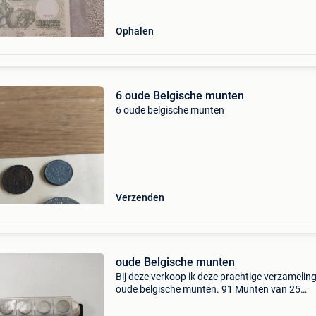
Ophalen
6 oude Belgische munten
6 oude belgische munten
Verzenden
oude Belgische munten
Bij deze verkoop ik deze prachtige verzamelin
oude belgische munten. 91 Munten van 25
centimes waarvan 11stuks van 1939 + 16 stu
van 1908 + 3 stuks van 1910 53 munten van 