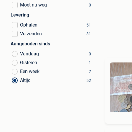
Moet nu weg
0
Levering
Ophalen
51
Verzenden
31
Aangeboden sinds
Vandaag
0
Gisteren
1
Een week
7
Altijd
52