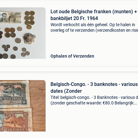
Lot oude Belgische franken (munten) +
bankbiljet 20 Fr. 1964
Wordt verkocht als één geheel. Op te halen in
overleg of te verzenden (verzendkosten en risi
voor de koper). Doe een leuk en realistisch bod
Ophalen of Verzenden
Belgisch-Congo. - 3 banknotes - various
dates (Zonder
Titel: belgisch-congo. - 3 Banknotes - various 
(zonder geschatte waarde: €80.0 Belangrijk:
winnende biedingen zijn exclusief 9%
koperbescherming + €3 zeer oud bankbiljet uit
belgisc