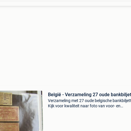
België - Verzameling 27 oude bankbilje
Verzameling met 27 oude belgische bankbiljet
Kijk voor kwaliteit naar foto van voor- en
achterzijde. Gratis verzending (brief zonder tr
and trace). Aangetekende zending kost 5 euro