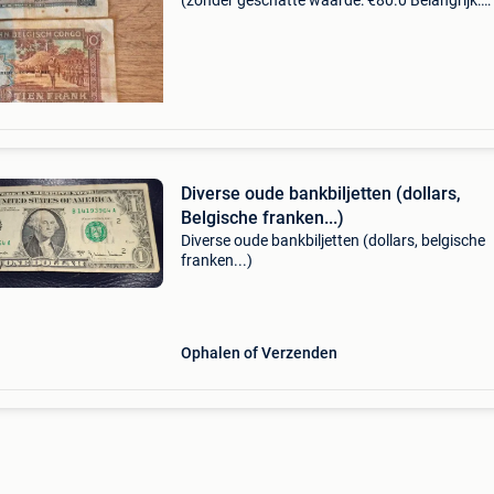
(zonder geschatte waarde: €80.0 Belangrijk:
winnende biedingen zijn exclusief 9%
koperbescherming + €3 zeer oud bankbiljet uit
belgisc
Diverse oude bankbiljetten (dollars,
Belgische franken...)
Diverse oude bankbiljetten (dollars, belgische
franken...)
Ophalen of Verzenden