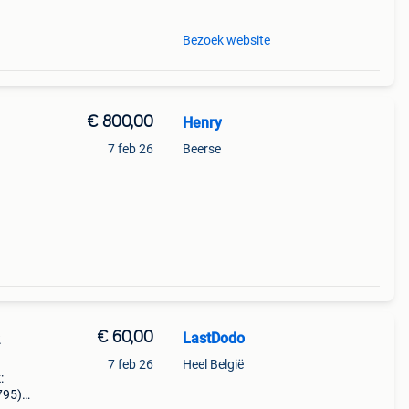
Bezoek website
€ 800,00
Henry
7 feb 26
Beerse
€ 60,00
LastDodo
2
7 feb 26
Heel België
:
795).