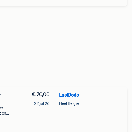
€ 70,00
LastDodo
r
22 jul 26
Heel België
er
eden).
.
a: