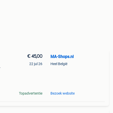
€ 45,00
MA-Shops.nl
22 jul 26
Heel België
ops.nl
or
Topadvertentie
Bezoek website