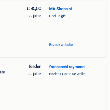
€ 45,00
MA-Shops.nl
22 jul 26
Heel België
ops.nl
or
Bezoek website
Bieden
franceschi raymond
nzen
22 jul 26
Baelen+ Partie De Welkenraedt
Speel