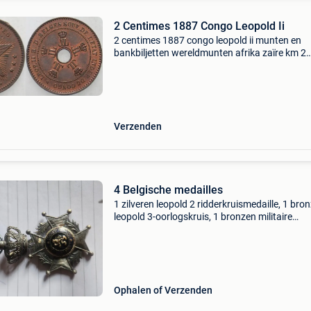
2 Centimes 1887 Congo Leopold Ii
2 centimes 1887 congo leopold ii munten en
bankbiljetten wereldmunten afrika zaïre km 2
patina, kl rdf, vorzueglich + 2 centimes ma-sh
: markplaats met gecertificeerde verkopers vo
munten, gou
Verzenden
4 Belgische medailles
1 zilveren leopold 2 ridderkruismedaille, 1 bro
leopold 3-oorlogskruis, 1 bronzen militaire
onderscheiding, 1 gouden palm. Doe een bod. 
mp.baelen 4837.
Ophalen of Verzenden