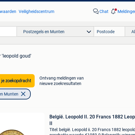
waarden
Veiligheidscentrum
Chat
Meldinge
Postzegels en Munten
A
 'leopold goud'
Ontvang meldingen van
 je zoekopdracht
nieuwe zoekresultaten
en Munten
België. Leopold II. 20 Francs 1882 Leo
II
Titel: belgië. Leopold ii. 20 Francs 1882 leopold 