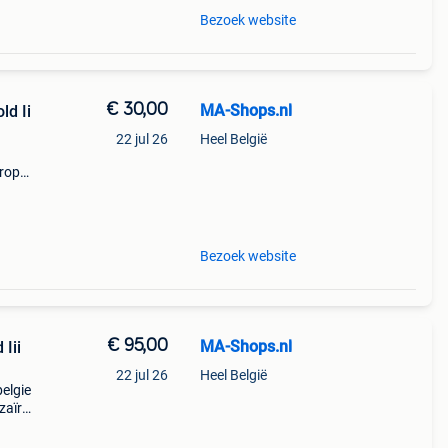
Bezoek website
€ 30,00
MA-Shops.nl
ld Ii
22 jul 26
Heel België
uropa
a-
Bezoek website
€ 95,00
MA-Shops.nl
Iii
22 jul 26
Heel België
belgie
zaïre
ts