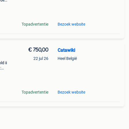
nde
 + €3
Topadvertentie
Bezoek website
€ 750,00
Catawiki
22 jul 26
Heel België
ld ii
:
llenl
Topadvertentie
Bezoek website