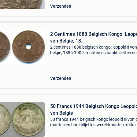
Verzenden
2 Centimes 1888 Belgisch Kongo: Leopo
von Belgie, 18...
2 centimes 1888 belgisch kongo: leopold ii von
belgie, 1885-1909: munten en bankbiljetten e
(geen €) belgië diversen km 2 vz 2 centimes m
shops.nl : markplaats met gecertificeerde
verkopers
Verzenden
50 Francs 1944 Belgisch Kongo Leopold 
von Belgie
50 francs 1944 belgisch kongo leopold iii von 
munten en bankbiljetten wereldmunten afrika 
belgisch congo km 27 patina, wz kratzer, fast
vorzueglich 50 francs ma-shops.nl : markplaa