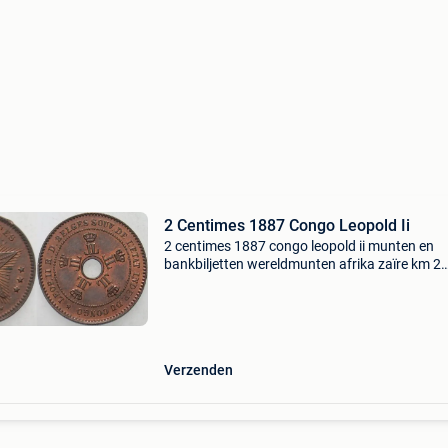
2 Centimes 1887 Congo Leopold Ii
2 centimes 1887 congo leopold ii munten en
bankbiljetten wereldmunten afrika zaïre km 2
patina, kl rdf, vorzueglich + 2 centimes ma-sh
: markplaats met gecertificeerde verkopers vo
munten, gou
Verzenden