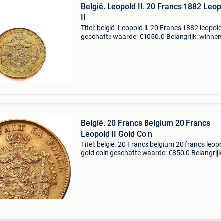
België. Leopold II. 20 Francs 1882 Leo
II
Titel: belgië. Leopold ii. 20 Francs 1882 leopold 
geschatte waarde: €1050.0 Belangrijk: winne
biedingen zijn exclusief 9% koperbescherming
gewicht: 6.4516 Gram goudgehalte: .900 D
België. 20 Francs Belgium 20 Francs
Leopold II Gold Coin
Titel: belgië. 20 Francs belgium 20 francs leopo
gold coin geschatte waarde: €850.0 Belangrijk
winnende biedingen zijn exclusief 9%
koperbescherming + €3 jaar: willekeurige jaarta