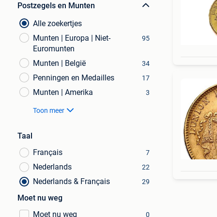
Postzegels en Munten
Alle zoekertjes
Munten | Europa | Niet-
95
Euromunten
Munten | België
34
Penningen en Medailles
17
Munten | Amerika
3
Toon meer
Taal
Français
7
Nederlands
22
Nederlands & Français
29
Moet nu weg
Moet nu weg
0