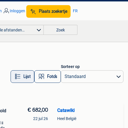
n
Inloggen
FR
Plaats zoekertje
lle afstanden…
Zoek
Sorteer op
Lijst
Foto’s
€ 682,00
Catawiki
pold
22 jul 26
Heel België
ii