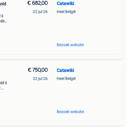
€ 682,00
Catawiki
pold
22 jul 26
Heel België
ii
nde
 + €3
Bezoek website
€ 750,00
Catawiki
22 jul 26
Heel België
ld ii
:
llenl
Bezoek website