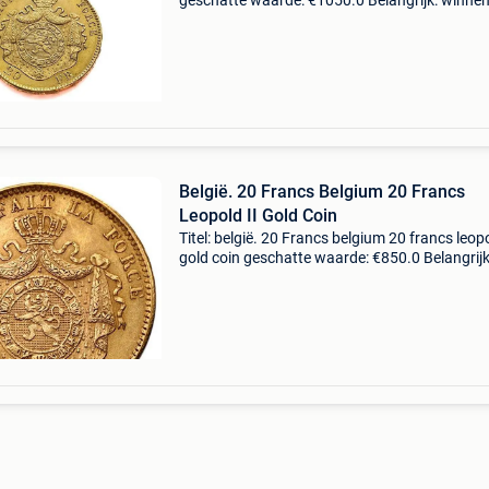
geschatte waarde: €1050.0 Belangrijk: winne
biedingen zijn exclusief 9% koperbescherming
gewicht: 6.4516 Gram goudgehalte: .900 D
België. 20 Francs Belgium 20 Francs
Leopold II Gold Coin
Titel: belgië. 20 Francs belgium 20 francs leopo
gold coin geschatte waarde: €850.0 Belangrijk
winnende biedingen zijn exclusief 9%
koperbescherming + €3 jaar: willekeurige jaarta