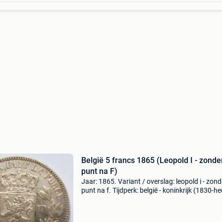
België 5 francs 1865 (Leopold I - zonde
punt na F)
Jaar: 1865. Variant / overslag: leopold i - zond
punt na f. Tijdperk: belgië - koninkrijk (1830-h
Staatshoofd: leopold i van belgië (1831-1865)
Soort: munt. Ontwerper: wiener, leopold. Them