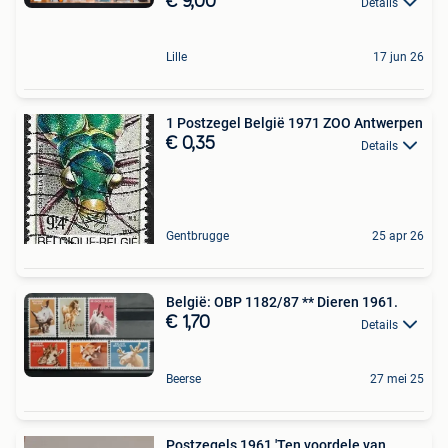
€ 9,00
Details
Lille
17 jun 26
1 Postzegel België 1971 ZOO Antwerpen
€ 0,35
Details
Gentbrugge
25 apr 26
België: OBP 1182/87 ** Dieren 1961.
€ 1,70
Details
Beerse
27 mei 25
Postzegels 1961 'Ten voordele van