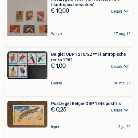
filantropische werken'
€ 10,00
Details
Wervik
17 aug 19
België: OBP 1216/22 ** Filantropische
reeks 1962.
€ 1,00
Details
Beerse
30 mei 25
Postzegel België OBP 1348 postfris
€ 0,25
Details
Ieper
3 jul 20