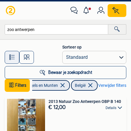
Postzegels | Europa | België
Sorteer op
Alle afstanden…
Bewaar je zoekopdracht
Filters
Postzegels en Munten
België
Verwijder filters
2013 Natuur Zoo Antwerpen OBP B 140
€ 12,00
Details