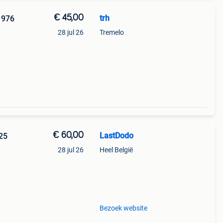
€ 45,00
trh
1976
28 jul 26
Tremelo
Mm
€ 60,00
LastDodo
 25
28 jul 26
Heel België
93).
n,
Bezoek website