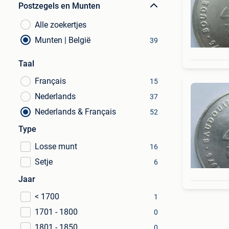
Postzegels en Munten
Alle zoekertjes
Munten | België
39
Taal
Français
15
Nederlands
37
Nederlands & Français
52
Type
Losse munt
16
Setje
6
Jaar
< 1700
1
1701 - 1800
0
1801 - 1850
0