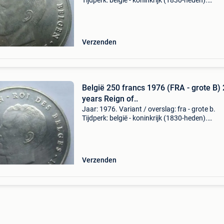
Tijdperk: belgië - koninkrijk (1830-heden).
Staatshoofd: boudewijn i van belgië (1950-19
Soort: munt. Ontwerper: luyckx, antoon, severi
marc. Serie
Verzenden
België 250 francs 1976 (FRA - grote B)
years Reign of..
Jaar: 1976. Variant / overslag: fra - grote b.
Tijdperk: belgië - koninkrijk (1830-heden).
Staatshoofd: boudewijn i van belgië (1950-19
Soort: munt. Ontwerper: luyckx, antoon, severi
marc. Serie
Verzenden