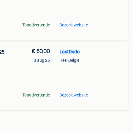
93).
n,
Topadvertentie
Bezoek website
€ 60,00
LastDodo
 25
3 aug 26
Heel België
93).
n,
Topadvertentie
Bezoek website