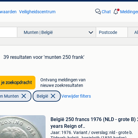
waarden
Veiligheidscentrum
Chat
Meldinge
Munten | België
A
39 resultaten
voor 'munten 250 frank'
Ontvang meldingen van
 je zoekopdracht
nieuwe zoekresultaten
en Munten
België
Verwijder filters
België 250 francs 1976 (NLD - grote B)
years Reign of..
Jaar: 1976. Variant / overslag: nld - grote b.