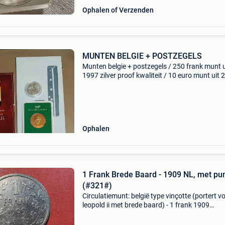
Ophalen of Verzenden
MUNTEN BELGIE + POSTZEGELS
Munten belgie + postzegels / 250 frank munt u
1997 zilver proof kwaliteit / 10 euro munt uit 
zilver proof kwaliteit / herdenkings munt voor
50st verjaardag van koning boudewijn 1980
sterling
Ophalen
1 Frank Brede Baard - 1909 NL, met pu
(#321#)
Circulatiemunt: belgië type vinçotte (portert v
leopold ii met brede baard) - 1 frank 1909
nederlands met punt, km#57 metaal: ag (0.83
5G) oplage: 2.250.000 Mijn evaluatie van de s