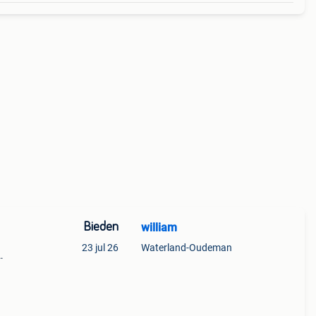
Bieden
william
23 jul 26
Waterland-Oudeman
t