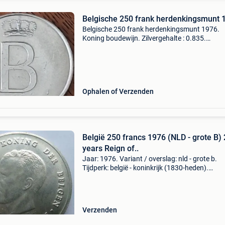
Belgische 250 frank herdenkingsmunt 
Belgische 250 frank herdenkingsmunt 1976.
Koning boudewijn. Zilvergehalte : 0.835.
Gesigneerd onder het hoofd : ant luyckx. 37 
diameter. Verzending mogelijk
Ophalen of Verzenden
België 250 francs 1976 (NLD - grote B)
years Reign of..
Jaar: 1976. Variant / overslag: nld - grote b.
Tijdperk: belgië - koninkrijk (1830-heden).
Staatshoofd: boudewijn i van belgië (1950-19
Soort: munt. Ontwerper: luyckx, antoon, severi
marc. Serie
Verzenden