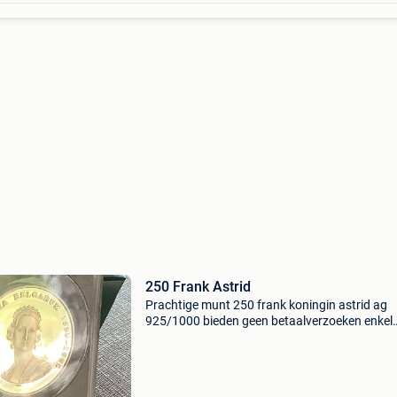
250 Frank Astrid
Prachtige munt 250 frank koningin astrid ag
925/1000 bieden geen betaalverzoeken enkel
afhalen of storting op rek verzending 1,60€ to
50gr