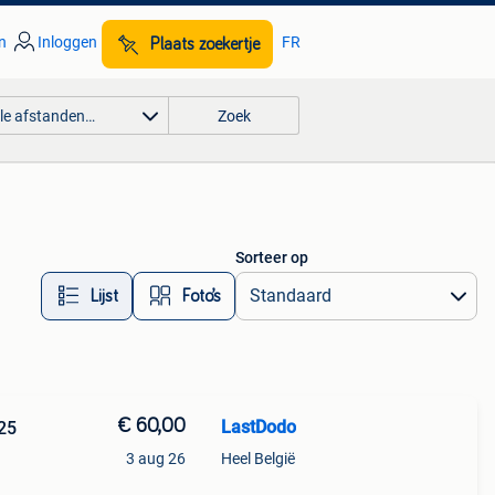
n
Inloggen
FR
Plaats zoekertje
lle afstanden…
Zoek
Sorteer op
Lijst
Foto’s
€ 60,00
LastDodo
 25
3 aug 26
Heel België