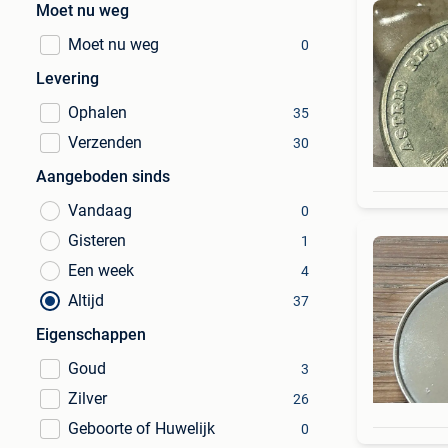
Moet nu weg
Moet nu weg
0
Levering
Ophalen
35
Verzenden
30
Aangeboden sinds
Vandaag
0
Gisteren
1
Een week
4
Altijd
37
Eigenschappen
Goud
3
Zilver
26
Geboorte of Huwelijk
0