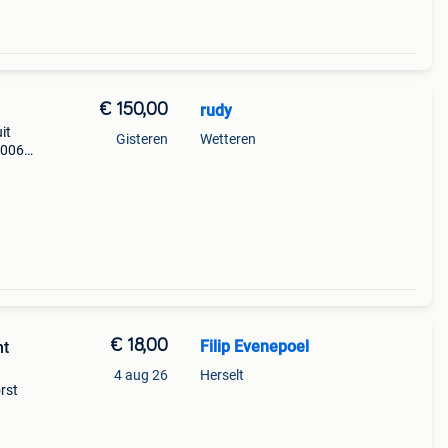
€ 150,00
rudy
it
Gisteren
Wetteren
2006
 de
€ 18,00
Filip Evenepoel
nt
4 aug 26
Herselt
orst
5,
taat