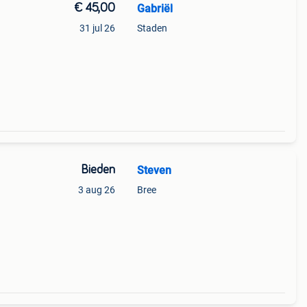
€ 45,00
Gabriël
31 jul 26
Staden
Bieden
Steven
3 aug 26
Bree