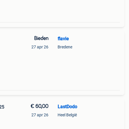
Bieden
flavie
27 apr 26
Bredene
€ 60,00
LastDodo
 25
27 apr 26
Heel België