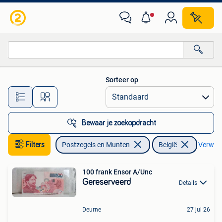
Bankbiljetten | België
Sorteer op
Alle afstanden…
Bewaar je zoekopdracht
Filters
Postzegels en Munten
België
Verwijde
100 frank Ensor A/Unc
Gereserveerd
Details
Deurne
27 jul 26