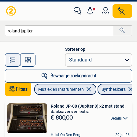
Synthesizers
Sorteer op
Alle afstanden…
Bewaar je zoekopdracht
Filters
Muziek en Instrumenten
Synthesizers
Roland JP-08 (Jupiter 8) x2 met stand,
dacksavers en extra
€ 800,00
Details
Heist-Op-Den-Berg
29 jul 26