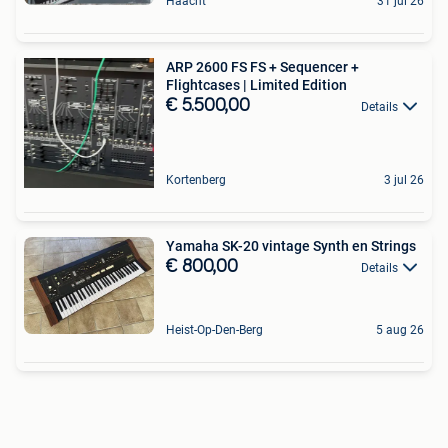
Haacht
31 jul 26
ARP 2600 FS FS + Sequencer +
Flightcases | Limited Edition
€ 5.500,00
Details
Kortenberg
3 jul 26
Yamaha SK-20 vintage Synth en Strings
€ 800,00
Details
Heist-Op-Den-Berg
5 aug 26