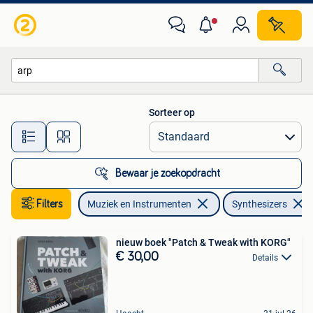
Synthesizers
Sorteer op
Alle afstanden…
Bewaar je zoekopdracht
Filters
Muziek en Instrumenten
Synthesizers
nieuw boek "Patch & Tweak with KORG"
€ 30,00
Details