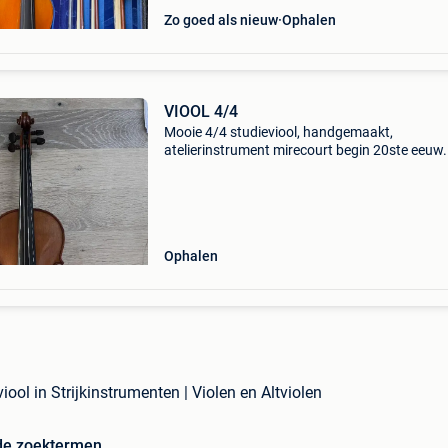
Zo goed als nieuw
Ophalen
VIOOL 4/4
Mooie 4/4 studieviool, handgemaakt,
atelierinstrument mirecourt begin 20ste eeuw.
Transparante, egale, warm-oranje olievernis in
goede staat. Verhouding hals/diapason is 13
mm toetsprojectie is 2
Ophalen
viool in Strijkinstrumenten | Violen en Altviolen
de zoektermen