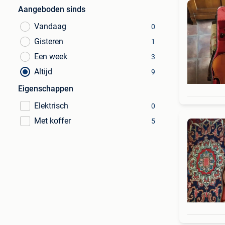
Aangeboden sinds
Vandaag
0
Gisteren
1
Een week
3
Altijd
9
Eigenschappen
Elektrisch
0
Met koffer
5