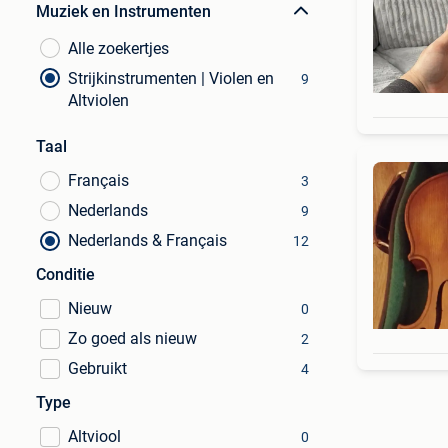
Muziek en Instrumenten
Alle zoekertjes
Strijkinstrumenten | Violen en
9
Altviolen
Taal
Français
3
Nederlands
9
Nederlands & Français
12
Conditie
Nieuw
0
Zo goed als nieuw
2
Gebruikt
4
Type
Altviool
0