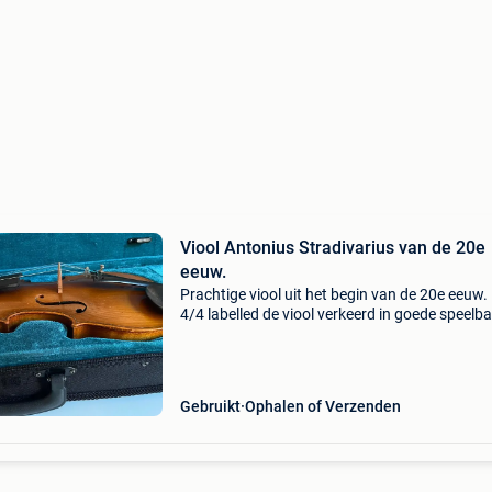
Viool Antonius Stradivarius van de 20e
eeuw.
Prachtige viool uit het begin van de 20e eeuw
4/4 labelled de viool verkeerd in goede speelba
staat, geen barsten, er zit een mooie klank in 
maar testen, aub - ik ben van berchem antwer
Gebruikt
Ophalen of Verzenden