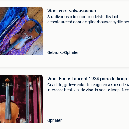
Viool voor volwassenen
Stradivarius mirecourt modelstudieviool
gerestaureerd door de gitaarbouwer cyrille he
paris abesses archet gitaarbouwer g.werner 
euro voor beide
Gebruikt
Ophalen
Viool Emile Laurent 1934 paris te koop
Geachte, gelieve enkel te reageren als u serieu
interesse hebt. Ja, de viool is nog te koop. Nee,
geef geen minimum prijzen mee via mail. Ik ve
een viool van emile laurent uit 1934. (Geïnspi
Ophalen