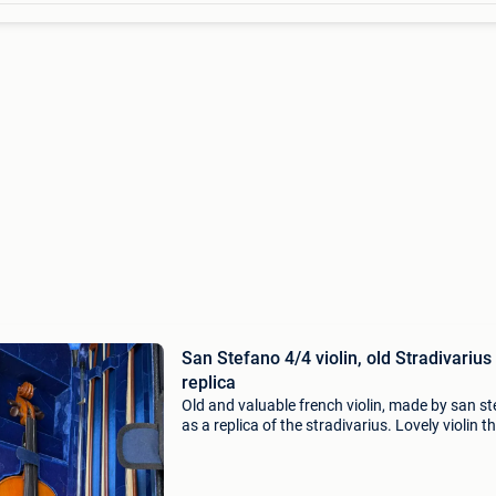
San Stefano 4/4 violin, old Stradivarius
replica
Old and valuable french violin, made by san s
as a replica of the stradivarius. Lovely violin t
has seen multiple stages, due to change of int
in genres less used latest years. The ideal