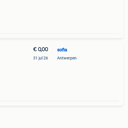
€ 0,00
sofia
31 jul 26
Antwerpen