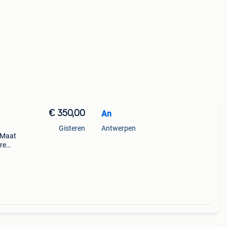
€ 350,00
An
Gisteren
Antwerpen
. Maat
re
- kom
p