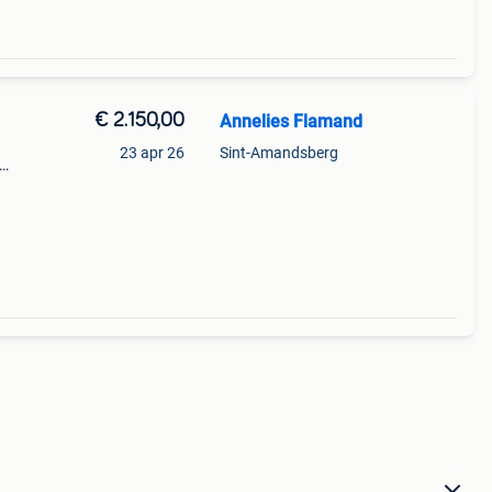
€ 2.150,00
Annelies Flamand
23 apr 26
Sint-Amandsberg
0/195