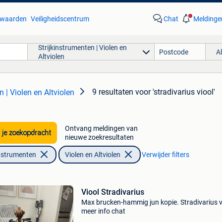
waarden
Veiligheidscentrum
Chat
Meldinge
Strijkinstrumenten | Violen en
A
Altviolen
9 resultaten
voor 'stradivarius viool'
n | Violen en Altviolen
Ontvang meldingen van
 je zoekopdracht
nieuwe zoekresultaten
nstrumenten
Violen en Altviolen
Verwijder filters
Viool Stradivarius
Max brucken-hammig jun kopie. Stradivarius 
meer info chat