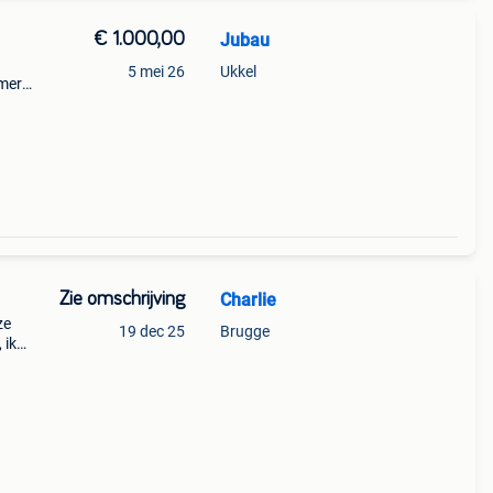
€ 1.000,00
Jubau
5 mei 26
Ukkel
mery,
1000
Zie omschrijving
Charlie
ze
19 dec 25
Brugge
 ik
rkoop