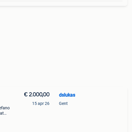
€ 2.000,00
dslukas
15 apr 26
Gent
tefano
hat
erest