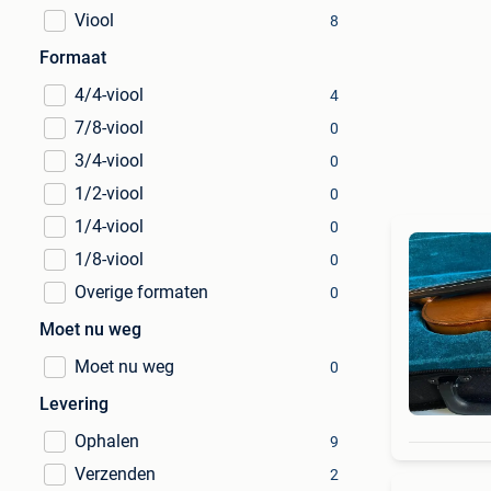
Viool
8
Formaat
4/4-viool
4
7/8-viool
0
3/4-viool
0
1/2-viool
0
1/4-viool
0
1/8-viool
0
Overige formaten
0
Moet nu weg
Moet nu weg
0
Levering
Ophalen
9
Verzenden
2