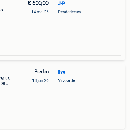
€ 800,00
J-P
op
14 mei 26
Denderleeuw
Bieden
live
varius
13 jun 26
Vilvoorde
1984