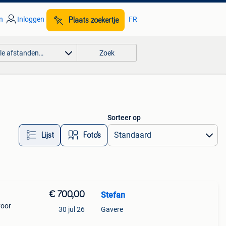
n
Inloggen
FR
Plaats zoekertje
lle afstanden…
Zoek
Sorteer op
Lijst
Foto’s
€ 700,00
Stefan
voor
30 jul 26
Gavere