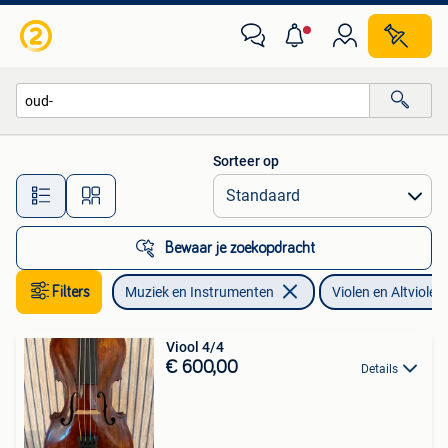
Strijkinstrumenten | Violen en Altviolen
Sorteer op
Alle afstanden…
Bewaar je zoekopdracht
Filters
Muziek en Instrumenten
Violen en Altviolen
Viool 4/4
€ 600,00
Details