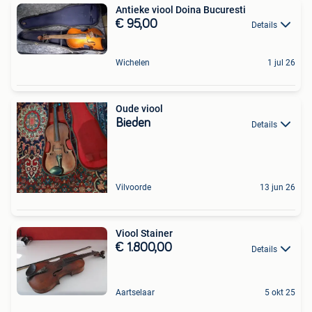
Antieke viool Doina Bucuresti
€ 95,00
Details
Wichelen
1 jul 26
Oude viool
Bieden
Details
Vilvoorde
13 jun 26
Viool Stainer
€ 1.800,00
Details
Aartselaar
5 okt 25