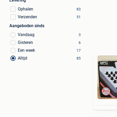
Levering
Ophalen
83
Verzenden
51
Aangeboden sinds
Vandaag
3
Gisteren
6
Een week
17
Altijd
85