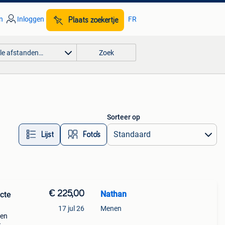
n
Inloggen
FR
Plaats zoekertje
lle afstanden…
Zoek
Sorteer op
Lijst
Foto’s
€ 225,00
Nathan
cte
17 jul 26
Menen
een