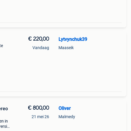
€ 220,00
Lytvynchuk39
te
Vandaag
Maaseik
€ 800,00
Oliver
ereo
21 mei 26
Malmedy
en in
versie