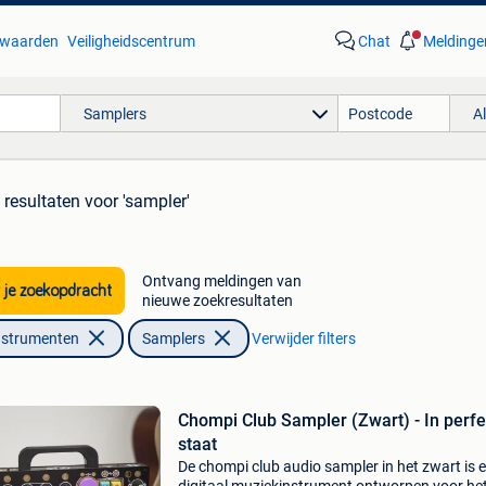
waarden
Veiligheidscentrum
Chat
Meldinge
Samplers
A
 resultaten
voor 'sampler'
Ontvang meldingen van
 je zoekopdracht
nieuwe zoekresultaten
nstrumenten
Samplers
Verwijder filters
Chompi Club Sampler (Zwart) - In perfe
staat
De chompi club audio sampler in het zwart is 