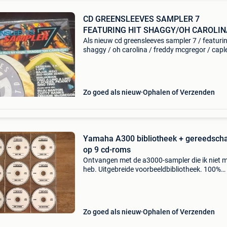
CD GREENSLEEVES SAMPLER 7
FEATURING HIT SHAGGY/OH CAROLIN
Als nieuw cd greensleeves sampler 7 / featurin
shaggy / oh carolina / freddy mcgregor / capl
spy / general t.k bajja jedd / cutty ranks / gre
isaacs / bed work sensation ..!Nu nog vóórd
Zo goed als nieuw
Ophalen of Verzenden
Yamaha A300 bibliotheek + gereedsch
op 9 cd-roms
Ontvangen met de a3000-sampler die ik niet 
heb. Uitgebreide voorbeeldbibliotheek. 100%
Functioneel
Zo goed als nieuw
Ophalen of Verzenden