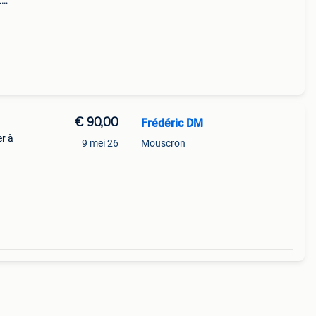
t
hikt
ikers
€ 90,00
Frédéric DM
er à
9 mei 26
Mouscron