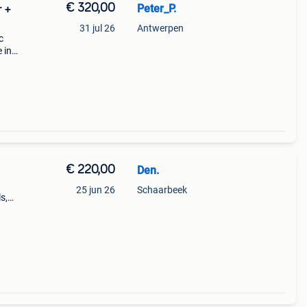
€ 320,00
Peter_P.
 +
31 jul 26
Antwerpen
c
 in
scherm
rde.
€ 220,00
Den.
25 jun 26
Schaarbeek
s,