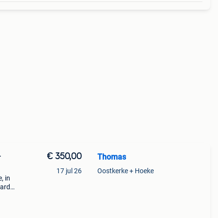
€ 350,00
Thomas
r
17 jul 26
Oostkerke + Hoeke
, in
oard.
#39;s