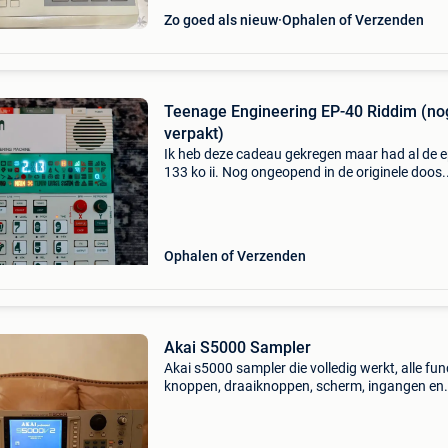
Zo goed als nieuw
Ophalen of Verzenden
Teenage Engineering EP-40 Riddim (no
verpakt)
Ik heb deze cadeau gekregen maar had al de e
133 ko ii. Nog ongeopend in de originele doos.
Ongelooflijk leuke sampler met pre-programm
reggae/dub samples (die je kan vervangen do
eigen samples),
Ophalen of Verzenden
Akai S5000 Sampler
Akai s5000 sampler die volledig werkt, alle fun
knoppen, draaiknoppen, scherm, ingangen en
uitgangen enzovoort werken perfect, het app
verkeert in uitstekende staat met de voorkant,
achterk