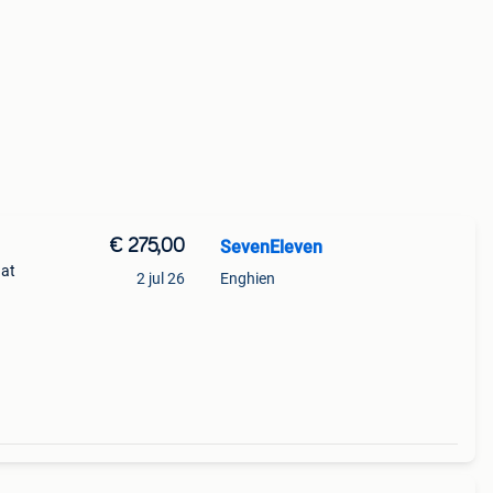
€ 275,00
SevenEleven
aat
2 jul 26
Enghien