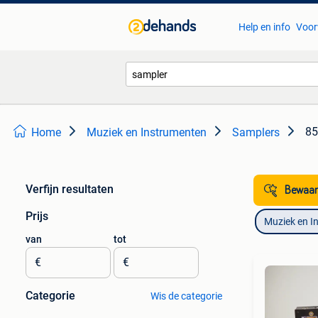
Help en info
Voor
85
Home
Muziek en Instrumenten
Samplers
Verfijn resultaten
Bewaar
Prijs
Muziek en I
van
tot
€
€
Categorie
Wis de categorie