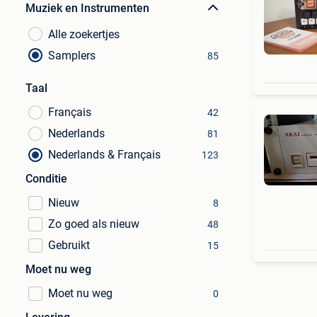
Muziek en Instrumenten
Alle zoekertjes
Samplers
85
Taal
Français
42
Nederlands
81
Nederlands & Français
123
Conditie
Nieuw
8
Zo goed als nieuw
48
Gebruikt
15
Moet nu weg
Moet nu weg
0