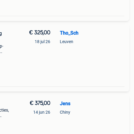
€ 325,00
Tho_Sch
g
18 jul 26
Leuven
p-
ed
or
€ 375,00
Jens
cties,
14 jun 26
Chiny
araat