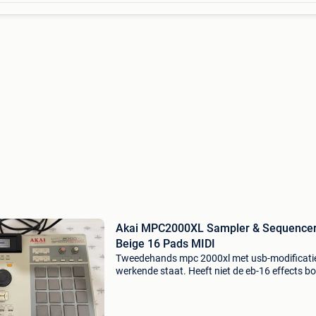
Akai MPC2000XL Sampler & Sequence
Beige 16 Pads MIDI
Tweedehands mpc 2000xl met usb-modificatie
werkende staat. Heeft niet de eb-16 effects b
Geen bekende problemen, ik heb hem niet veel
gebruikt. Wordt geleverd met wat op de foto&
sta