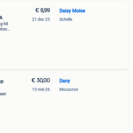
€ 6,99
Daisy Moise
A
21 dec 25
Schelle
g hit
eton /
gory
€ 30,00
Dany
ap
13 mei 26
Mouscron
meer