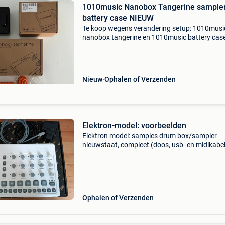
1010music Nanobox Tangerine sampler
battery case NIEUW
Te koop wegens verandering setup: 1010musi
nanobox tangerine en 1010music battery case
volledige nieuwstaat (beschermfolie nog op 
van nanobox). 100% Technisch en optisch in o
De tangeri
Nieuw
Ophalen of Verzenden
Elektron-model: voorbeelden
Elektron model: samples drum box/sampler
nieuwstaat, compleet (doos, usb- en midikabel
originele voeding)
Ophalen of Verzenden