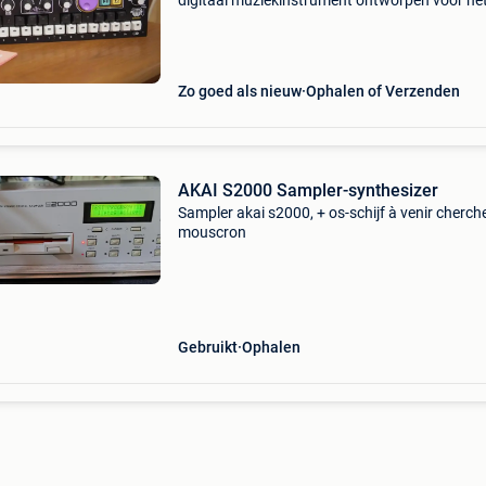
digitaal muziekinstrument ontworpen voor he
maken van muziek en geluidseffecten. Hij besc
over een ingebouwde sampler waarmee gebru
vooraf op
Zo goed als nieuw
Ophalen of Verzenden
AKAI S2000 Sampler-synthesizer
Sampler akai s2000, + os-schijf à venir cherch
mouscron
Gebruikt
Ophalen