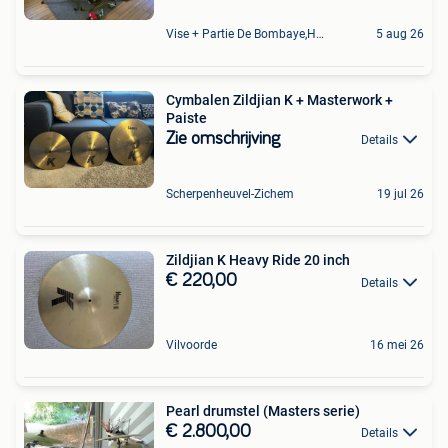
Vise + Partie De Bombaye,Hac- Court, Hermalle-Ss-Argenteau
5 aug 26
Cymbalen Zildjian K + Masterwork +
Paiste
Zie omschrijving
Details
Scherpenheuvel-Zichem
19 jul 26
Zildjian K Heavy Ride 20 inch
€ 220,00
Details
Vilvoorde
16 mei 26
Pearl drumstel (Masters serie)
€ 2.800,00
Details