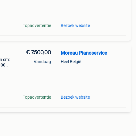
Topadvertentie
Bezoek website
€ 7.500,00
Moreau Pianoservice
n cm:
Vandaag
Heel België
20000
k in
Topadvertentie
Bezoek website