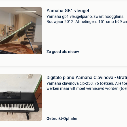
Yamaha GB1 vleugel
Yamaha gb1 vleugelpiano, zwart hoogglans.
Bouwjaar 2012. Afmetingen: l151 cm x h99 c
b146 cm in prima conditie, als nieuw. Inclusief:
levering gelijkvloers - pianobank in hoogte
verstelbaar - vij
Zo goed als nieuw
Digitale piano Yamaha Clavinova - Grat
Yamaha clavinova clp-250, 76 toetsen. Alle to
werken maar vilt moet vernieuwd worden (toe
kloppen bij het aanslaan). Eventueel doe-het-z
project of voor onderdelen of om te proberen. 
Gebruikt
Ophalen