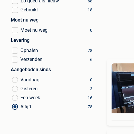
Zo goed als nieuw
68
Gebruikt
18
Moet nu weg
Moet nu weg
0
Levering
Ophalen
78
Verzenden
6
Aangeboden sinds
Vandaag
0
Gisteren
3
Een week
16
Altijd
78