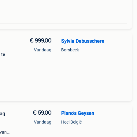
€ 999,00
Sylvia Debusschere
Vandaag
Borsbeek
 te
odel,
€ 59,00
Piano's Geysen
aag
Vandaag
Heel België
 van