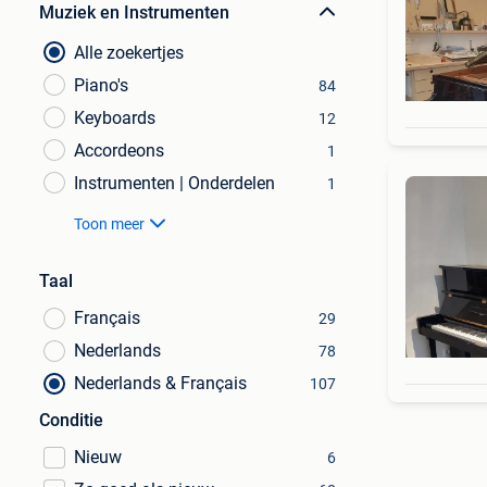
Muziek en Instrumenten
Alle zoekertjes
Piano's
84
Keyboards
12
Accordeons
1
Instrumenten | Onderdelen
1
Toon meer
Taal
Français
29
Nederlands
78
Nederlands & Français
107
Conditie
Nieuw
6