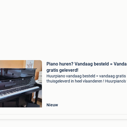
Piano huren? Vandaag besteld = Vand
gratis geleverd!
Huurpiano vandaag besteld = vandaag gratis
thuisgeleverd in heel vlaanderen ! Huurpiano's
yamaha, kawai, nordfeld, a.m. Wilcke, monta
steeds nieuwe of heel recente piano's perfekt 
Nieuw