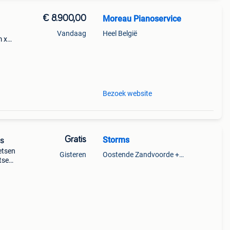
€ 8.900,00
Moreau Pianoservice
Vandaag
Heel België
m x
 -
Bezoek website
Gratis
Storms
is
etsen
Gisteren
Oostende Zandvoorde +Oostende
tsen
elf
Grati