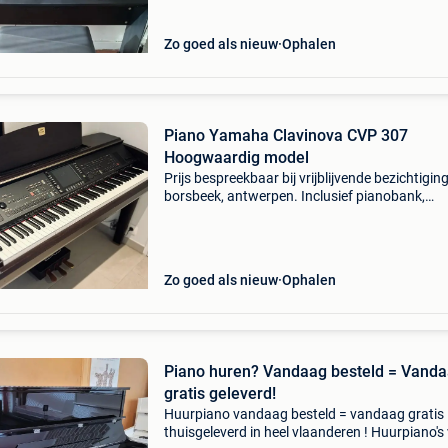
Zo goed als nieuw
Ophalen
Piano Yamaha Clavinova CVP 307
Hoogwaardig model
Prijs bespreekbaar bij vrijblijvende bezichtiging
borsbeek, antwerpen. Inclusief pianobank,
aankoopfactuur, handleiding. Hoogwaardig m
digitale piano met natuurlijke aanslag, 3
geïntegreerde p
Zo goed als nieuw
Ophalen
Piano huren? Vandaag besteld = Vand
gratis geleverd!
Huurpiano vandaag besteld = vandaag gratis
thuisgeleverd in heel vlaanderen ! Huurpiano's