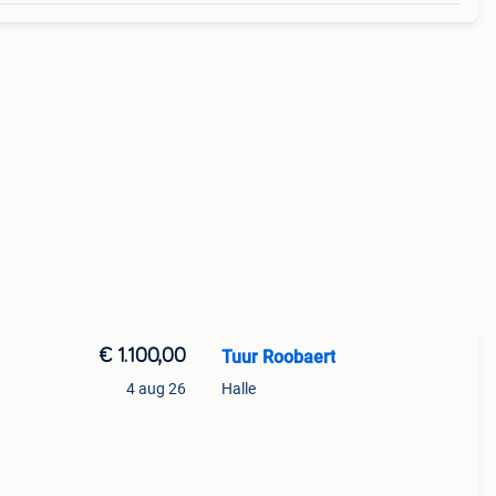
€ 1.100,00
Tuur Roobaert
4 aug 26
Halle