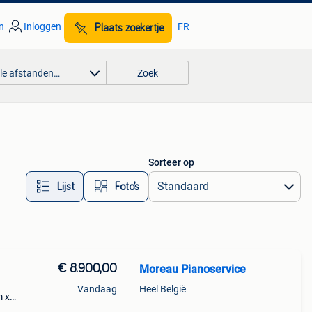
n
Inloggen
FR
Plaats zoekertje
lle afstanden…
Zoek
Sorteer op
Lijst
Foto’s
€ 8.900,00
Moreau Pianoservice
Vandaag
Heel België
m x
 -