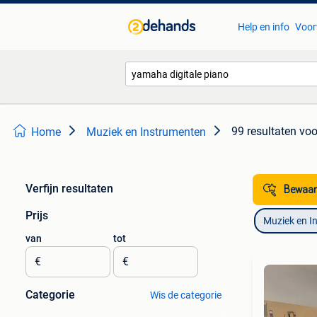
Help en info
Voor
99 resultaten
voo
Home
Muziek en Instrumenten
Verfijn resultaten
Bewaar
Prijs
Muziek en I
van
tot
€
€
Categorie
Wis de categorie