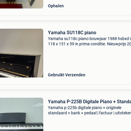
Ophalen
Yamaha SU118C piano
Yamaha su118c piano bouwjaar 1988 hxbxd i
118 x 151 x 59 in prima conditie. Nieuwprijs 
euro inclusief: - levering gelijkvloers - pianoban
hoogte verstelbaar - vijf jaar garantie - stemb
Gebruikt
Verzenden
Yamaha P-225B Digitale Piano + Stand
Yamaha p-225b digitale piano + originele
standaard + bank + pedaal | factuur | uitsteke
staat beschrijving te koop aangeboden: een
yamaha p-225b digitale piano in uitstekende s
De piano is alt