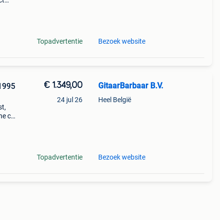
ct
Topadvertentie
Bezoek website
€ 1.349,00
GitaarBarbaar B.V.
1995
24 jul 26
Heel België
t,
ne c-
 van
Topadvertentie
Bezoek website