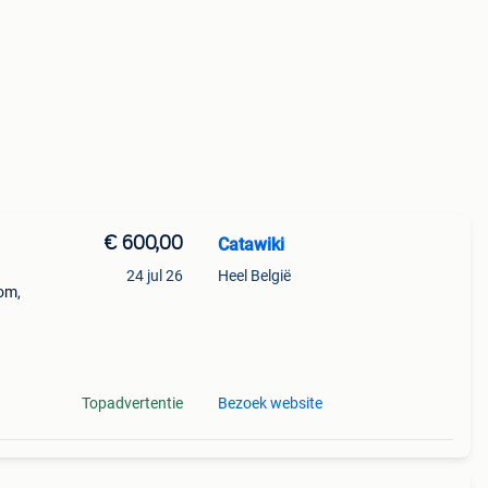
€ 600,00
Catawiki
24 jul 26
Heel België
tom,
72
Topadvertentie
Bezoek website