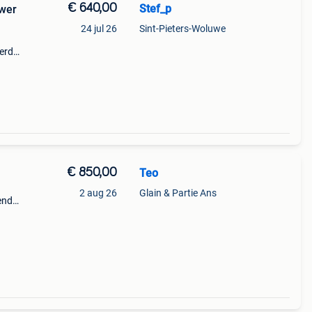
€ 640,00
Stef_p
uwer
24 jul 26
Sint-Pieters-Woluwe
erd
ijk
€ 850,00
Teo
2 aug 26
Glain & Partie Ans
ender
p