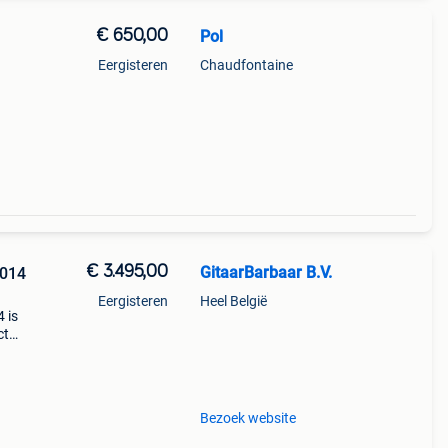
€ 650,00
Pol
Eergisteren
Chaudfontaine
oorn
€ 3.495,00
GitaarBarbaar B.V.
2014
Eergisteren
Heel België
 is
ct
Bezoek website