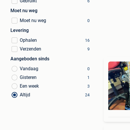
Gebruikt
6
Moet nu weg
Moet nu weg
0
Levering
Ophalen
16
Verzenden
9
Aangeboden sinds
Vandaag
0
Gisteren
1
Een week
3
Altijd
24