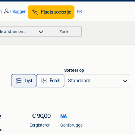
n
Inloggen
FR
Plaats zoekertje
lle afstanden…
Zoek
Sorteer op
Lijst
Foto’s
€ 90,00
NA
2
Eergisteren
Gentbrugge
ol