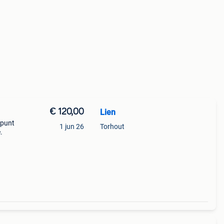
€ 120,00
Lien
 punt
1 jun 26
Torhout
.