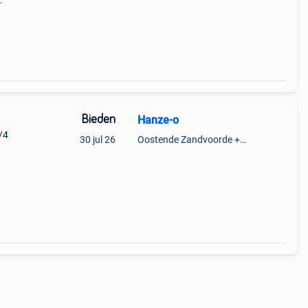
zowel
 en
Bieden
Hanze-o
4/4
30 jul 26
Oostende Zandvoorde +Oostende