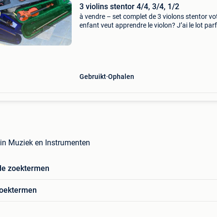
3 violins stentor 4/4, 3/4, 1/2
à vendre – set complet de 3 violons stentor vo
enfant veut apprendre le violon? J’ai le lot parf
du débutant au conservatoire ! Un ensemble
stentor complet pour les parents qui souhaite
invest
Gebruikt
Ophalen
l in Muziek en Instrumenten
de zoektermen
zoektermen