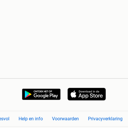
esvol
Help en info
Voorwaarden
Privacyverklaring