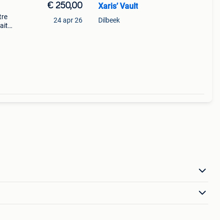
€ 250,00
Xaris’ Vault
tre
24 apr 26
Dilbeek
ait
nt