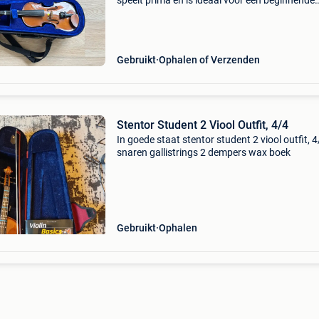
speelt prima en is ideaal voor een beginnende
violist. De viool heeft enkele gebruikssporen: 
aan de voor- als achterkant zit een kras. Dit is
Gebruikt
Ophalen of Verzenden
Stentor Student 2 Viool Outfit, 4/4
In goede staat stentor student 2 viool outfit, 
snaren gallistrings 2 dempers wax boek
Gebruikt
Ophalen