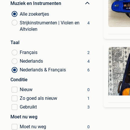
Muziek en Instrumenten
Alle zoekertjes
Strijkinstrumenten | Violen en
4
Altviolen
Taal
Français
2
Nederlands
4
Nederlands & Français
6
Conditie
Nieuw
0
Zo goed als nieuw
1
Gebruikt
3
Moet nu weg
Moet nu weg
0