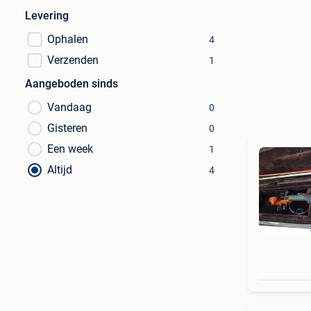
Levering
Ophalen
4
Verzenden
1
Aangeboden sinds
Vandaag
0
Gisteren
0
Een week
1
Altijd
4