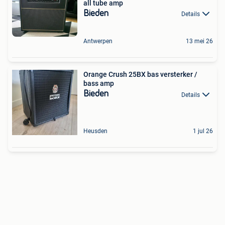
all tube amp
Bieden
Details
Antwerpen
13 mei 26
Orange Crush 25BX bas versterker /
bass amp
Bieden
Details
Heusden
1 jul 26