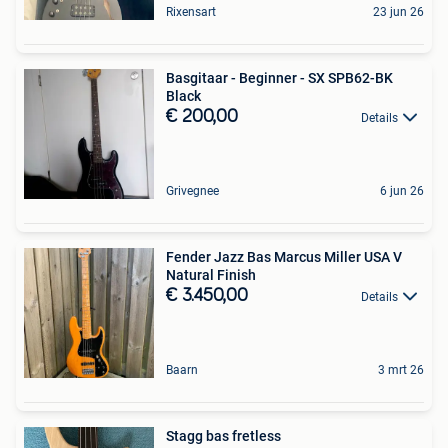
Rixensart
23 jun 26
Basgitaar - Beginner - SX SPB62-BK
Black
€ 200,00
Details
Grivegnee
6 jun 26
Fender Jazz Bas Marcus Miller USA V
Natural Finish
€ 3.450,00
Details
Baarn
3 mrt 26
Stagg bas fretless