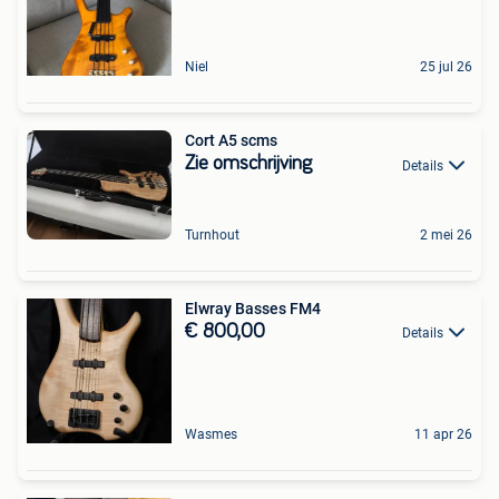
Niel
25 jul 26
Cort A5 scms
Zie omschrijving
Details
Turnhout
2 mei 26
Elwray Basses FM4
€ 800,00
Details
Wasmes
11 apr 26