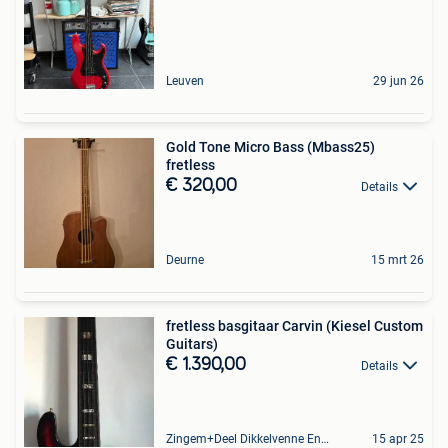
Leuven
29 jun 26
Gold Tone Micro Bass (Mbass25)
fretless
€ 320,00
Details
Deurne
15 mrt 26
fretless basgitaar Carvin (Kiesel Custom
Guitars)
€ 1.390,00
Details
Zingem+Deel Dikkelvenne En Nederzwalm-Hermelgem
15 apr 25