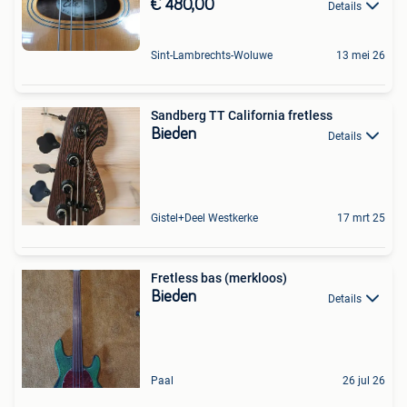
€ 480,00
Details
Sint-Lambrechts-Woluwe
13 mei 26
Sandberg TT California fretless
Bieden
Details
Gistel+Deel Westkerke
17 mrt 25
Fretless bas (merkloos)
Bieden
Details
Paal
26 jul 26