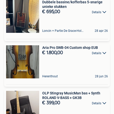
Dubbele bassine/kofferbas 5-snarige
unieke stukken
€ 695,00
Details
Loncin + Partie De Grace-Hollogne
28 apr 26
Aria Pro SWB-04 Custom shop EUB
€ 1.800,00
Details
Herenthout
28 jun 26
OLP Stingray MusicMan bas + Synth
ROLAND V-BASS + GK3B
€ 399,00
Details