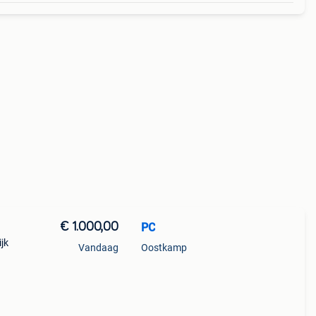
€ 1.000,00
PC
ijk
Vandaag
Oostkamp
een