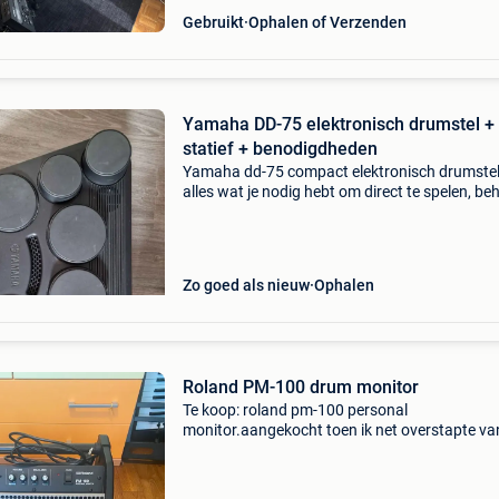
Gebruikt
Ophalen of Verzenden
Yamaha DD-75 elektronisch drumstel +
statief + benodigdheden
Yamaha dd-75 compact elektronisch drumste
alles wat je nodig hebt om direct te spelen, be
een versterker of hoofdtelefoon. De set is licht
gebruikt, technisch in perfecte staat en compl
Zo goed als nieuw
Ophalen
Roland PM-100 drum monitor
Te koop: roland pm-100 personal
monitor.aangekocht toen ik net overstapte va
elektronisch naar een akoestisch drumstel.
Daardoor is de monitor uiteindelijk nooit gebru
verkeert hij nog in p