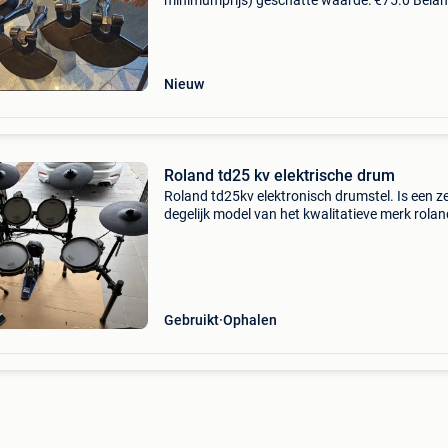
minimumprijs) geschatte waarde: €75.0 Belang
winnende biedingen zijn exclusief 9%
koperbescherming + €3 elektronische kit sheff
met dy
Nieuw
Roland td25 kv elektrische drum
Roland td25kv elektronisch drumstel. Is een z
degelijk model van het kwalitatieve merk rolan
goede staat met hardware, maar zonder drum
Kan getest worden. Mogelijkheid tot bijkopen
ve
Gebruikt
Ophalen