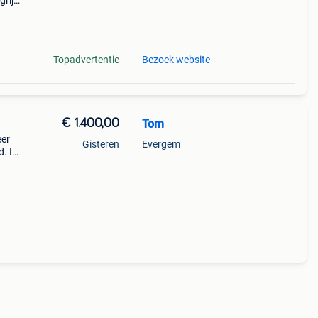
rijk:
ield
Topadvertentie
Bezoek website
€ 1.400,00
Tom
eer
Gisteren
Evergem
d. In
kruk.
 van