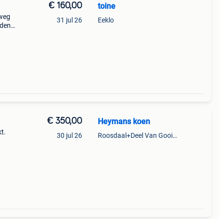
€ 160,00
toine
 weg
31 jul 26
Eeklo
iden
n.
€ 350,00
Heymans koen
t.
30 jul 26
Roosdaal+Deel Van Gooik En Sint-Kwintens-Lennik