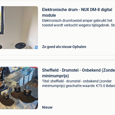
Elektronische drum - NUX DM-8 digital
module
Elektronisch drumtoestel amper gebruikt het
toestel wordt verkocht wegens tijdsgebrek. St
pupiter eveneens beschikbaar voor verkoop.
Zo goed als nieuw
Ophalen
Sheffield - Drumstel - Onbekend (Zonde
minimumprijs)
Titel: sheffield - drumstel - onbekend (zonder
minimumprijs) geschatte waarde: €75.0 Belang
winnende biedingen zijn exclusief 9%
koperbescherming + €3 elektronische kit sheff
met dy
Nieuw