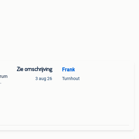
Zie omschrijving
Frank
drum
3 aug 26
Turnhout
eft
gel