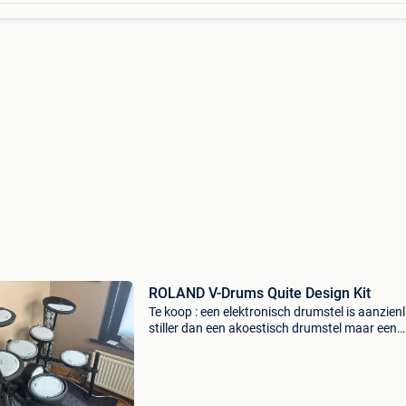
ROLAND V-Drums Quite Design Kit
Te koop : een elektronisch drumstel is aanzienl
stiller dan een akoestisch drumstel maar een
houten stok op een drumpad geeft nog altijd 
harde tik, om het maar niet over de pedalen te
hebben. D