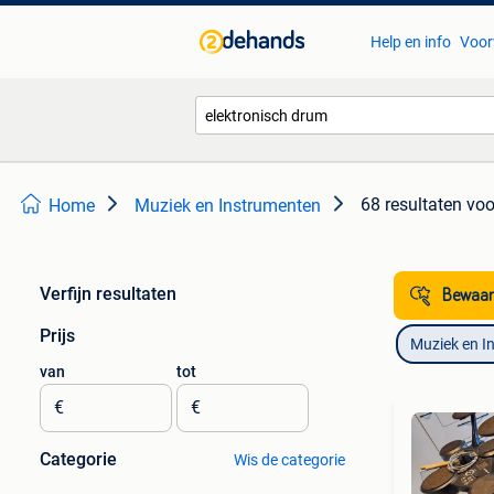
Help en info
Voor
68 resultaten
voo
Home
Muziek en Instrumenten
Verfijn resultaten
Bewaar
Prijs
Muziek en I
van
tot
€
€
Categorie
Wis de categorie