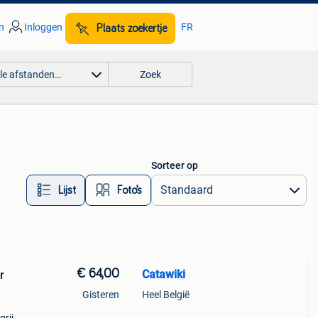
n
Inloggen
FR
Plaats zoekertje
lle afstanden…
Zoek
Sorteer op
Lijst
Foto’s
€ 64,00
Catawiki
r
Gisteren
Heel België