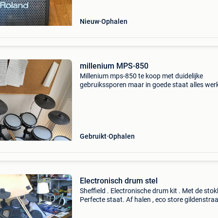
Nieuw
Ophalen
millenium MPS-850
Millenium mps-850 te koop met duidelijke
gebruikssporen maar in goede staat alles wer
zoals origineel. Extra bij de kit zijn dubbel peda
van milenium model phantom 3000 en drum 
van rockbag voo
Gebruikt
Ophalen
Electronisch drum stel
Sheffield . Electronische drum kit . Met de stok
Perfecte staat. Af halen , eco store gildenstraa
ieper 59 euro.