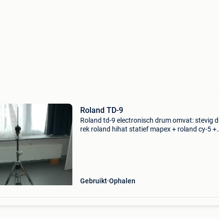
Roland TD-9
Roland td-9 electronisch drum omvat: stevig 
rek roland hihat statief mapex + roland cy-5 +
hihat-sensor (sensor is niet van roland), dit ge
een veel realistischer speelgevoel en niet te ver
Gebruikt
Ophalen