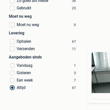
Zo goed als nieuw
36
Gebruikt
23
Moet nu weg
Moet nu weg
0
Levering
Ophalen
67
Verzenden
11
Aangeboden sinds
Vandaag
1
Gisteren
3
Een week
7
Altijd
67