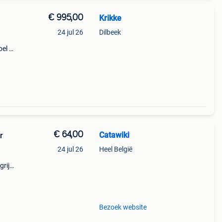
€ 995,00
Krikke
24 jul 26
Dilbeek
oel +
€ 64,00
Catawiki
r
24 jul 26
Heel België
rijk:
ield
Bezoek website