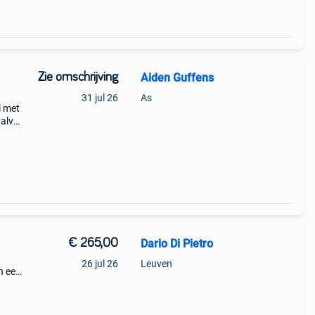
Zie omschrijving
Aiden Guffens
31 jul 26
As
l met
halve
eet m
€ 265,00
Dario Di Pietro
26 jul 26
Leuven
n een
ikt en