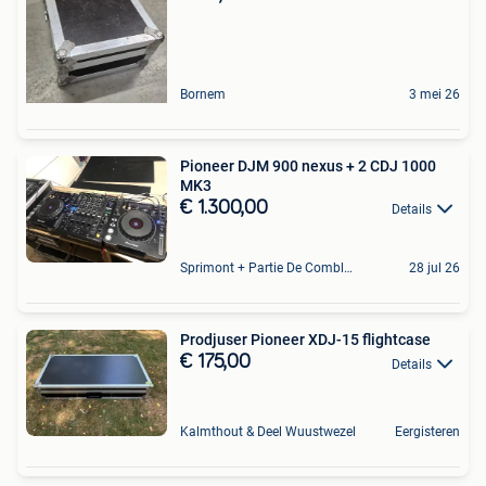
Bornem
3 mei 26
Pioneer DJM 900 nexus + 2 CDJ 1000
MK3
€ 1.300,00
Details
Sprimont + Partie De Comblain-Au-Pont
28 jul 26
Prodjuser Pioneer XDJ-15 flightcase
€ 175,00
Details
Kalmthout & Deel Wuustwezel
Eergisteren