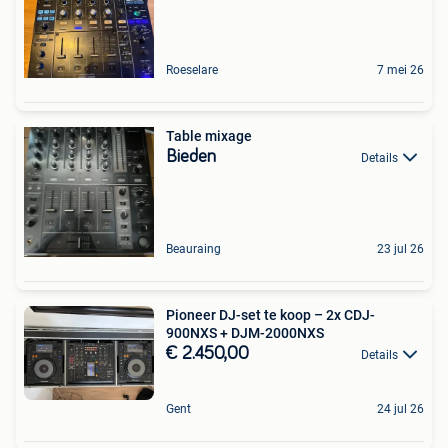
Roeselare
7 mei 26
Table mixage
Bieden
Details
Beauraing
23 jul 26
Pioneer DJ-set te koop – 2x CDJ-
900NXS + DJM-2000NXS
€ 2.450,00
Details
Gent
24 jul 26