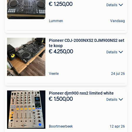
€ 1.250,00
Details
Lummen
Vandaag
Pioneer CDJ-2000NXS2 DJM900NS2 set
te koop
€ 4.250,00
Details
Veerle
24 jul 26
Pioneer djm900 nxs2 limited white
€ 1.500,00
Details
Boortmeerbeek
12 apr 26