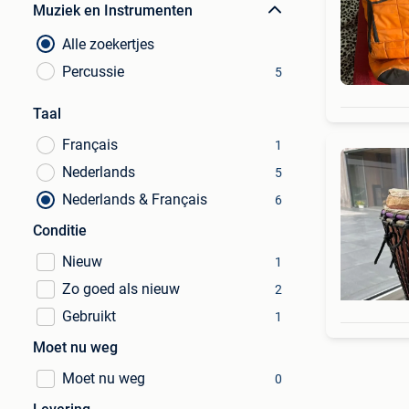
Muziek en Instrumenten
Alle zoekertjes
Percussie
5
Taal
Français
1
Nederlands
5
Nederlands & Français
6
Conditie
Nieuw
1
Zo goed als nieuw
2
Gebruikt
1
Moet nu weg
Moet nu weg
0