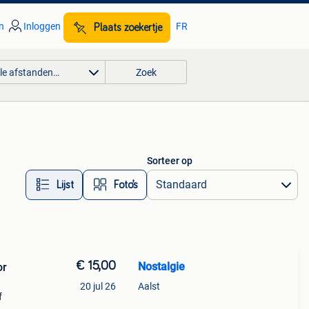
n
Inloggen
FR
Plaats zoekertje
lle afstanden…
Zoek
Sorteer op
Lijst
Foto’s
€ 15,00
Nostalgie
or
20 jul 26
Aalst
f