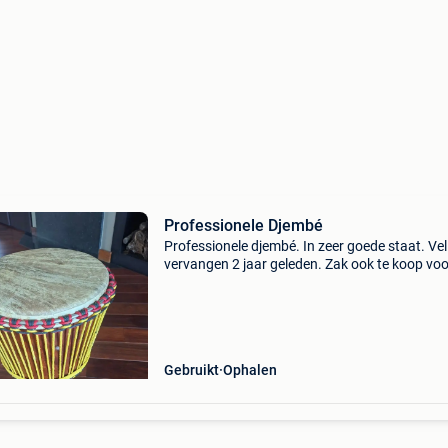
Professionele Djembé
Professionele djembé. In zeer goede staat. Vel
vervangen 2 jaar geleden. Zak ook te koop voo
euro in combinatie met de djembe. Ik verkoop 
omdat ik zelf niet meer kan spelen om medisc
redenen
Gebruikt
Ophalen