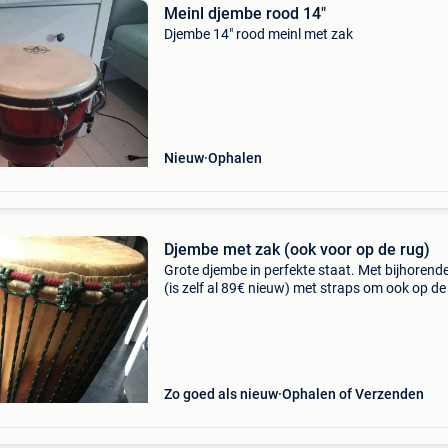
Meinl djembe rood 14"
Djembe 14" rood meinl met zak
Nieuw
Ophalen
Djembe met zak (ook voor op de rug)
Grote djembe in perfekte staat. Met bijhorend
(is zelf al 89€ nieuw) met straps om ook op de
te dragen. Vast prijs- geen biedingen kan
opgestuurd worden mits verzendkost
Zo goed als nieuw
Ophalen of Verzenden