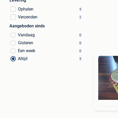
Levering
Ophalen
5
Verzenden
2
Aangeboden sinds
Vandaag
0
Gisteren
0
Een week
0
Altijd
5