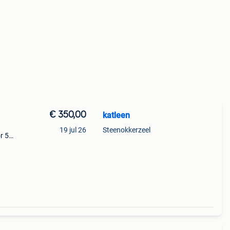
€ 350,00
katleen
19 jul 26
Steenokkerzeel
r 50
dit
he