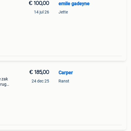
€ 100,00
emile gadeyne
14 jul 26
Jette
€ 185,00
Carper
e zak
24 dec 25
Ranst
 rug