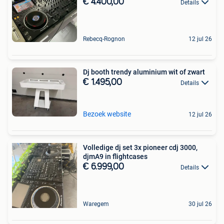
€ 4.400,00
Details
Rebecq-Rognon
12 jul 26
Dj booth trendy aluminium wit of zwart
€ 1.495,00
Details
Bezoek website
12 jul 26
Volledige dj set 3x pioneer cdj 3000,
djmA9 in flightcases
€ 6.999,00
Details
Waregem
30 jul 26