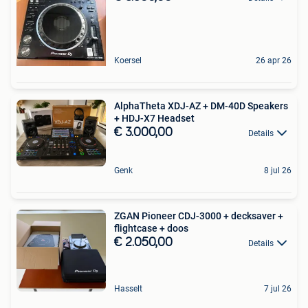
Koersel
26 apr 26
AlphaTheta XDJ-AZ + DM-40D Speakers
+ HDJ-X7 Headset
€ 3.000,00
Details
Genk
8 jul 26
ZGAN Pioneer CDJ-3000 + decksaver +
flightcase + doos
€ 2.050,00
Details
Hasselt
7 jul 26