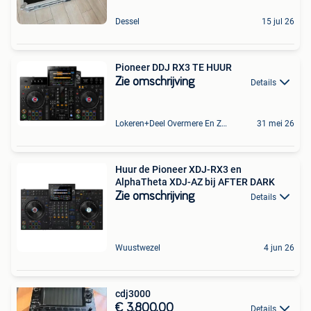
Dessel
15 jul 26
Pioneer DDJ RX3 TE HUUR
Zie omschrijving
Details
Lokeren+Deel Overmere En Zele
31 mei 26
Huur de Pioneer XDJ-RX3 en
AlphaTheta XDJ-AZ bij AFTER DARK
Zie omschrijving
Details
Wuustwezel
4 jun 26
cdj3000
€ 3.800,00
Details