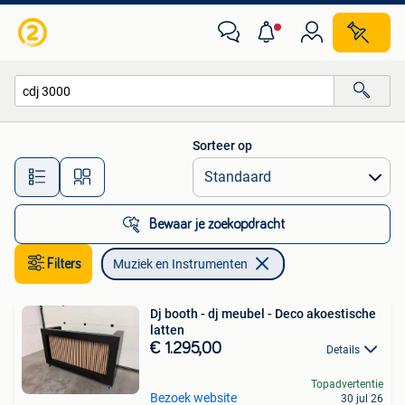
Muziek en Instrumenten
Sorteer op
Alle afstanden…
Bewaar je zoekopdracht
Filters
Muziek en Instrumenten
Dj booth - dj meubel - Deco akoestische
latten
€ 1.295,00
Details
Topadvertentie
Bezoek website
30 jul 26