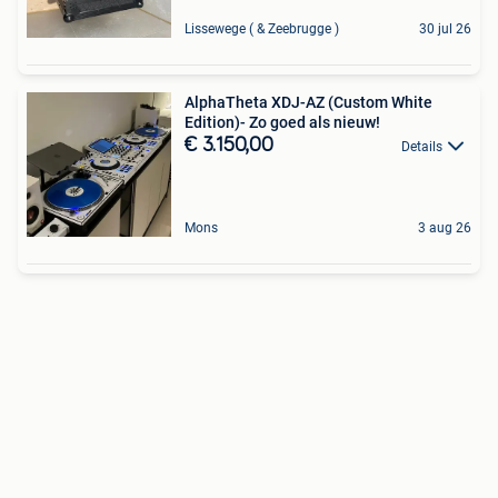
Lissewege ( & Zeebrugge )
30 jul 26
AlphaTheta XDJ-AZ (Custom White
Edition)- Zo goed als nieuw!
€ 3.150,00
Details
Mons
3 aug 26