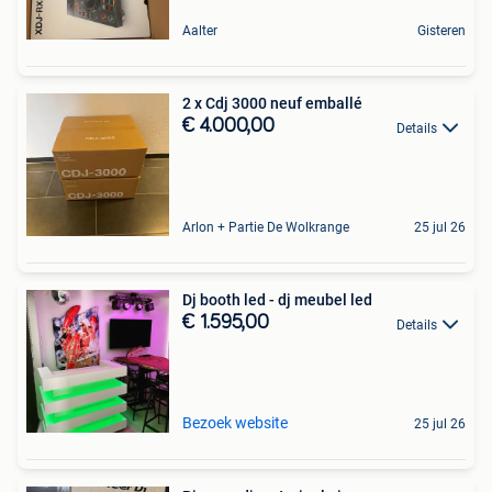
Aalter
Gisteren
2 x Cdj 3000 neuf emballé
€ 4.000,00
Details
Arlon + Partie De Wolkrange
25 jul 26
Dj booth led - dj meubel led
€ 1.595,00
Details
Bezoek website
25 jul 26