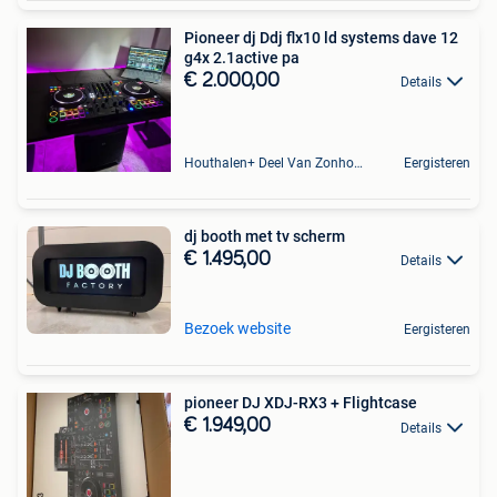
Pioneer dj Ddj flx10 ld systems dave 12
g4x 2.1active pa
€ 2.000,00
Details
Houthalen+ Deel Van Zonhoven En Zolder
Eergisteren
dj booth met tv scherm
€ 1.495,00
Details
Bezoek website
Eergisteren
pioneer DJ XDJ-RX3 + Flightcase
€ 1.949,00
Details