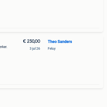
in
€ 230,00
Theo Sanders
rker.
3 jul 26
Feluy
na
d en