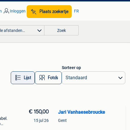
n
Inloggen
FR
Plaats zoekertje
lle afstanden…
Zoek
Sorteer op
Lijst
Foto’s
€ 150,00
Jari Vanhaesebroucke
abel.
15 jul 26
Gent
p