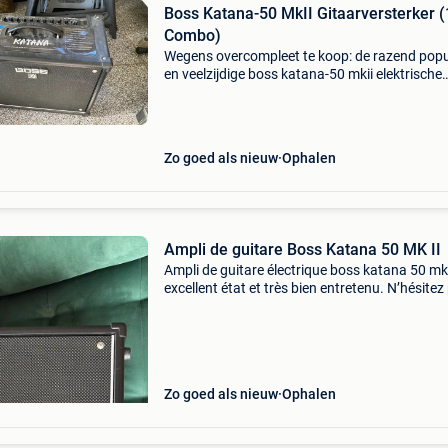
Boss Katana-50 MkII Gitaarversterker 
Combo)
Wegens overcompleet te koop: de razend popu
en veelzijdige boss katana-50 mkii elektrische
gitaarversterker. Dit is de verbeterde mkii-gene
met nog meer flexibiliteit, ingebouwde effecten
Zo goed als nieuw
Ophalen
Ampli de guitare Boss Katana 50 MK II
Ampli de guitare électrique boss katana 50 mk 
excellent état et très bien entretenu. N’hésitez
si vous avez des questions.
Zo goed als nieuw
Ophalen