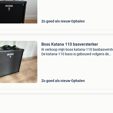
slaapkamer. Heel toegankelijk. Gebruikt, maar 
perfecte staat.
Zo goed als nieuw
Ophalen
Boss Katana 110 basversterker
Ik verkoop mijn boss katana-110 basbasverste
De katana-110 bass is gebouwd volgens de
ontwerpfilosofie van de gerenommeerde kata
gitaarversterkerserie en biedt eersteklas gelui
geavanceerde
Zo goed als nieuw
Ophalen