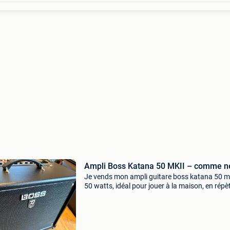
Ampli Boss Katana 50 MKII – c
Je vends mon ampli guitare boss katana 50 mk
50 watts, idéal pour jouer à la maison, en répè
sur petite scène. L’ampli est en excellent état
(pratiquement pas servi), fonctionne parfaite
e