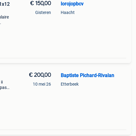
€ 150,00
lorojopbcv
(1x12
Gisteren
Haacht
laire
ratie,
 e
€ 200,00
Baptiste Pichard-Rivalan
ii
10 mei 26
Etterbeek
 pas