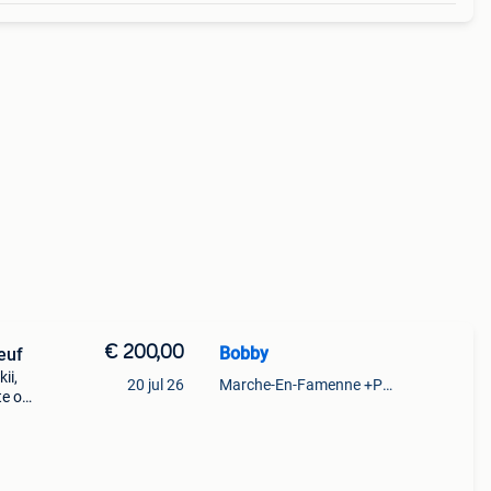
€ 200,00
Bobby
omme neuf
ii,
20 jul 26
Marche-En-Famenne +Partie De Baillonville Et Noiseux
te ou
ment