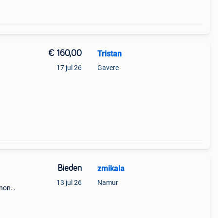
€ 160,00
Tristan
17 jul 26
Gavere
Bieden
zmikala
13 jul 26
Namur
 non
leur:
6