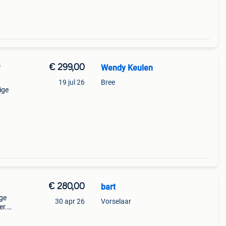
€ 299,00
Wendy Keulen
f
19 jul 26
Bree
ige
€ 280,00
bart
ige
30 apr 26
Vorselaar
er.
kijk
e met