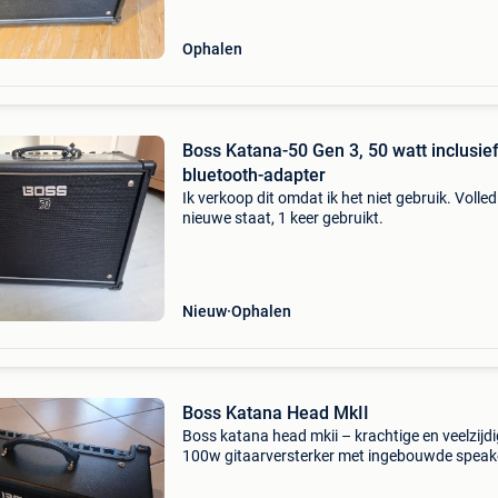
Ophalen
Boss Katana-50 Gen 3, 50 watt inclusie
bluetooth-adapter
Ik verkoop dit omdat ik het niet gebruik. Volled
nieuwe staat, 1 keer gebruikt.
Nieuw
Ophalen
Boss Katana Head MkII
Boss katana head mkii – krachtige en veelzijd
100w gitaarversterker met ingebouwde speak
Perfect voor thuisgebruik, repetities én live. Be
ook mijn zoekertjes voor eventuele combinati