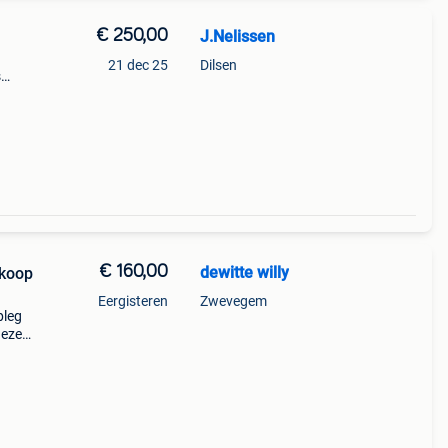
€ 250,00
J.Nelissen
21 dec 25
Dilsen
s
€ 160,00
dewitte willy
 koop
Eergisteren
Zwevegem
pleg
deze
n er