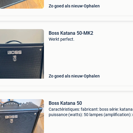
Zo goed als nieuw
Ophalen
Boss Katana 50-MK2
Werkt perfect.
Zo goed als nieuw
Ophalen
Boss Katana 50
Caractéristiques: fabricant: boss série: katana
puissance (watts): 50 lampes (amplification):
nombre de haut-parleurs: 1 fabricant haut-par
boss haut-parleurs: 1x12" nombre de canaux: 