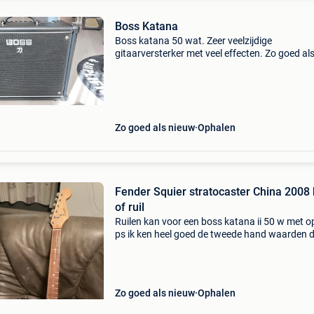
Boss Katana
Boss katana 50 wat. Zeer veelzijdige
gitaarversterker met veel effecten. Zo goed al
nieuw en alleen thuis gebruikt.
Zo goed als nieuw
Ophalen
Fender Squier stratocaster China 2008
of ruil
Ruilen kan voor een boss katana ii 50 w met o
ps ik ken heel goed de tweede hand waarden 
gitaar is in perfecte staat met nieuwe snaren e
is een gitaarzak van fender bij
Zo goed als nieuw
Ophalen