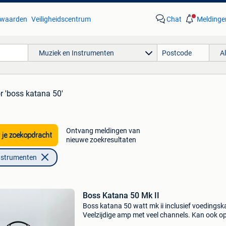
waarden
Veiligheidscentrum
Chat
Meldinge
Muziek en Instrumenten
A
r 'boss katana 50'
Ontvang meldingen van
 je zoekopdracht
nieuwe zoekresultaten
nstrumenten
Boss Katana 50 Mk II
Boss katana 50 watt mk ii inclusief voedingsk
Veelzijdige amp met veel channels. Kan ook o
0,5w gezet worden voor bijvoorbeeld op