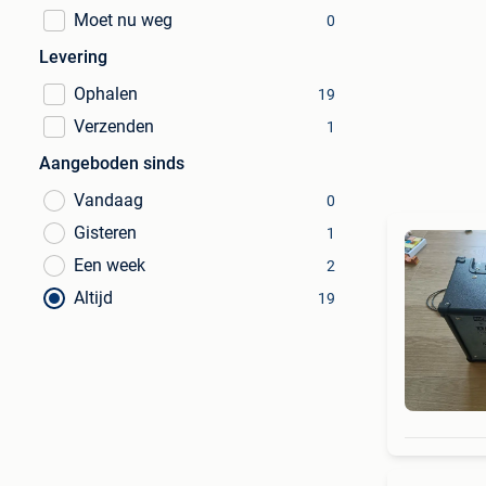
Moet nu weg
0
Levering
Ophalen
19
Verzenden
1
Aangeboden sinds
Vandaag
0
Gisteren
1
Een week
2
Altijd
19