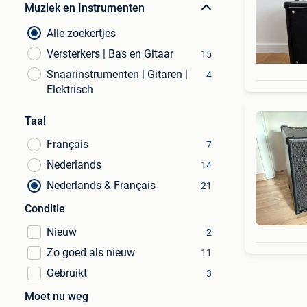
Muziek en Instrumenten
Alle zoekertjes
Versterkers | Bas en Gitaar
15
Snaarinstrumenten | Gitaren |
4
Elektrisch
Taal
Français
7
Nederlands
14
Nederlands & Français
21
Conditie
Nieuw
2
Zo goed als nieuw
11
Gebruikt
3
Moet nu weg