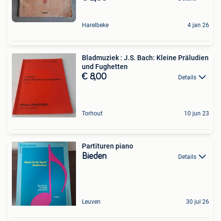
Harelbeke
4 jan 26
Bladmuziek : J.S. Bach: Kleine Präludien
und Fughetten
€ 8,00
Details
Torhout
10 jun 23
Partituren piano
Bieden
Details
Leuven
30 jul 26