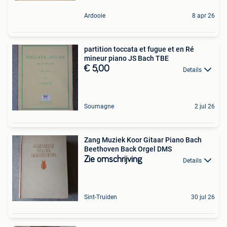
Ardooie
8 apr 26
partition toccata et fugue et en Ré
mineur piano JS Bach TBE
€ 5,00
Details
Soumagne
2 jul 26
Zang Muziek Koor Gitaar Piano Bach
Beethoven Back Orgel DMS
Zie omschrijving
Details
Sint-Truiden
30 jul 26