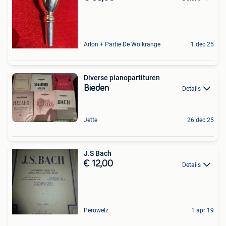
Arlon + Partie De Wolkrange
1 dec 25
Diverse pianopartituren
Bieden
Details
Jette
26 dec 25
J.S Bach
€ 12,00
Details
Peruwelz
1 apr 19