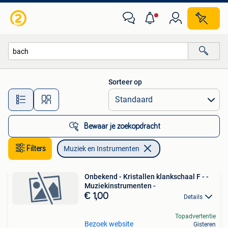
Muziek en Instrumenten
Sorteer op
Alle afstanden…
Bewaar je zoekopdracht
Filters
Muziek en Instrumenten
Onbekend - Kristallen klankschaal F - -
Muziekinstrumenten -
€ 1,00
Details
Topadvertentie
Bezoek website
Gisteren