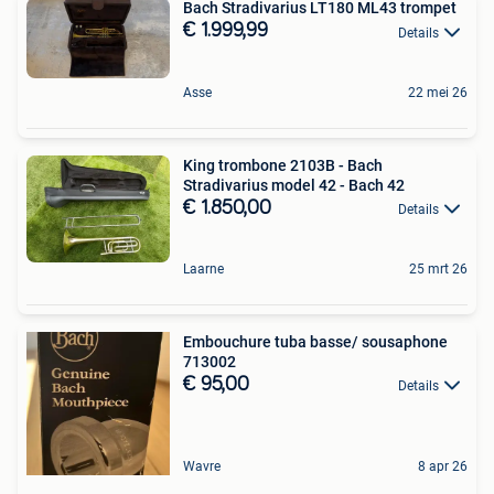
Bach Stradivarius LT180 ML43 trompet
€ 1.999,99
Details
Asse
22 mei 26
King trombone 2103B - Bach
Stradivarius model 42 - Bach 42
€ 1.850,00
Details
Laarne
25 mrt 26
Embouchure tuba basse/ sousaphone
713002
€ 95,00
Details
Wavre
8 apr 26