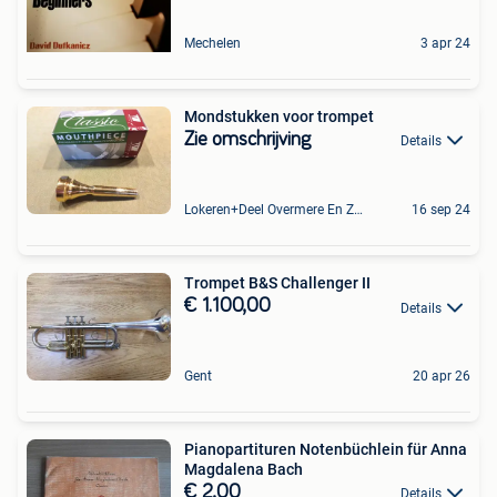
Mechelen
3 apr 24
Mondstukken voor trompet
Zie omschrijving
Details
Lokeren+Deel Overmere En Zele
16 sep 24
Trompet B&S Challenger II
€ 1.100,00
Details
Gent
20 apr 26
Pianopartituren Notenbüchlein für Anna
Magdalena Bach
€ 2,00
Details