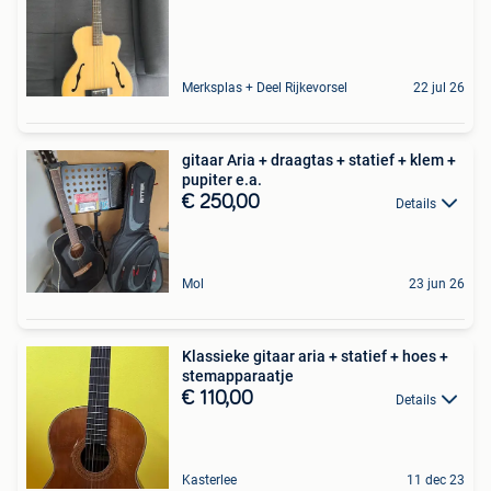
Merksplas + Deel Rijkevorsel
22 jul 26
gitaar Aria + draagtas + statief + klem +
pupiter e.a.
€ 250,00
Details
Mol
23 jun 26
Klassieke gitaar aria + statief + hoes +
stemapparaatje
€ 110,00
Details
Kasterlee
11 dec 23