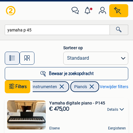
Piano's
Sorteer op
Alle afstanden…
Bewaar je zoekopdracht
Muziek en Instrumenten
Filters
Piano's
Verwijder filters
Yamaha digitale piano - P145
€ 475,00
Details
Elsene
Eergisteren