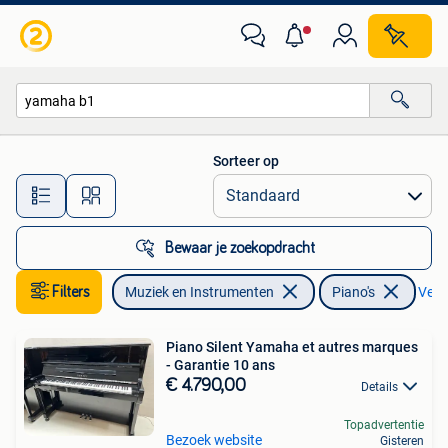
Piano's
Sorteer op
Alle afstanden…
Bewaar je zoekopdracht
Filters
Muziek en Instrumenten
Piano's
Verwi
Piano Silent Yamaha et autres marques
- Garantie 10 ans
€ 4.790,00
Details
Topadvertentie
Bezoek website
Gisteren