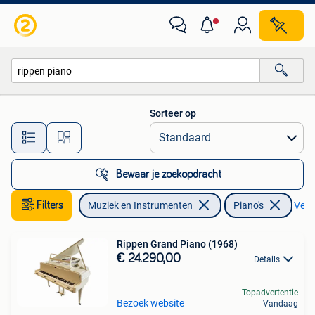
Piano's
Sorteer op
Alle afstanden…
Bewaar je zoekopdracht
Filters
Muziek en Instrumenten
Piano's
Verwi
Rippen Grand Piano (1968)
€ 24.290,00
Details
Topadvertentie
Bezoek website
Vandaag