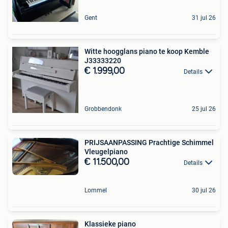
Gent
31 jul 26
Witte hoogglans piano te koop Kemble
J33333220
€ 1.999,00
Details
Grobbendonk
25 jul 26
PRIJSAANPASSING Prachtige Schimmel
Vleugelpiano
€ 11.500,00
Details
Lommel
30 jul 26
Klassieke piano