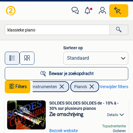
Piano's
Sorteer op
Alle afstanden…
Bewaar je zoekopdracht
Muziek en Instrumenten
Filters
Piano's
Verwijder filters
SOLDES SOLDES SOLDES de - 10% à -
30% sur plusieurs pianos
Zie omschrijving
Details
Topadvertentie
Bezoek website
Gisteren