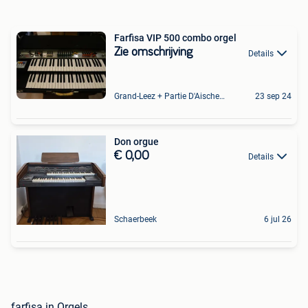
Farfisa VIP 500 combo orgel
Zie omschrijving
Details
Grand-Leez + Partie D'Aische-En-Refail
23 sep 24
Don orgue
€ 0,00
Details
Schaerbeek
6 jul 26
farfisa in Orgels