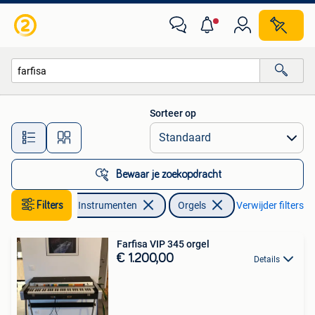
Orgels
Sorteer op
Alle afstanden…
Bewaar je zoekopdracht
Muziek en Instrumenten
Filters
Orgels
Verwijder filters
Farfisa VIP 345 orgel
€ 1.200,00
Details