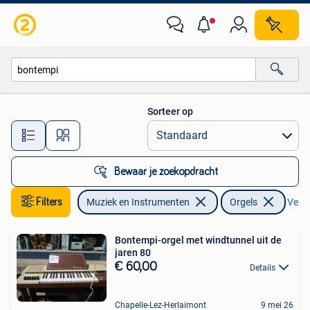
Orgels
Sorteer op
Alle afstanden…
Bewaar je zoekopdracht
Filters
Muziek en Instrumenten
Orgels
Verwi
Bontempi-orgel met windtunnel uit de
jaren 80
€ 60,00
Details
Chapelle-Lez-Herlaimont
9 mei 26