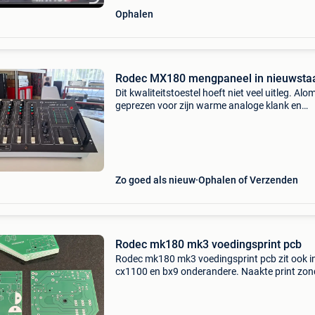
Ophalen
Rodec MX180 mengpaneel in nieuwstaa
Dit kwaliteitstoestel hoeft niet veel uitleg. Alo
geprezen voor zijn warme analoge klank en
gebouwd als een tank. Ik heb het toestel vorig
week laten nazien door sound & support. De
zaakvoerder
Zo goed als nieuw
Ophalen of Verzenden
Rodec mk180 mk3 voedingsprint pcb
Rodec mk180 mk3 voedingsprint pcb zit ook i
cx1100 en bx9 onderandere. Naakte print zon
componenten