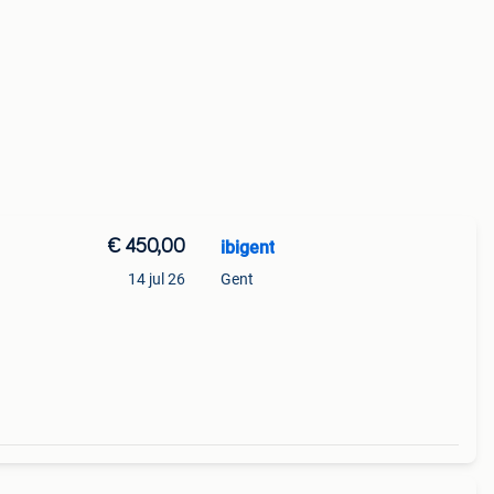
€ 450,00
ibigent
14 jul 26
Gent