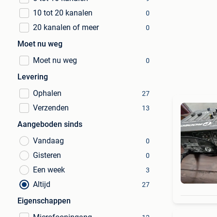
10 tot 20 kanalen
0
20 kanalen of meer
0
Moet nu weg
Moet nu weg
0
Levering
Ophalen
27
Verzenden
13
Aangeboden sinds
Vandaag
0
Gisteren
0
Een week
3
Altijd
27
Eigenschappen