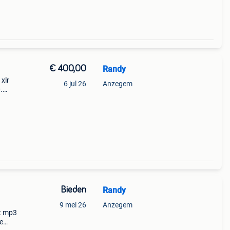
€ 400,00
Randy
xlr
6 jul 26
Anzegem
.
sten
Bieden
Randy
9 mei 26
Anzegem
st mp3
e