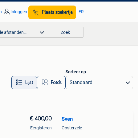
n
Inloggen
FR
Plaats zoekertje
lle afstanden…
Zoek
Sorteer op
Lijst
Foto’s
€ 400,00
Sven
Eergisteren
Oosterzele