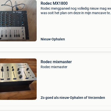
Rodec MX1800
Rodec mengpaneel nog volledig nieuw mag w
was ooit het plan om deze in mijn mancave te
plaatsen maar de plannen zijn een beetje ande
gelopen aangezien ik ben overgestapt naar dj
controllers en ge
Nieuw
Ophalen
Rodec mixmaster
Rodec mixmaster
Zo goed als nieuw
Ophalen of Verzenden