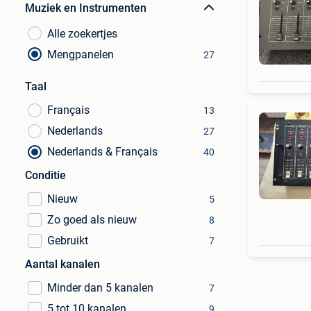
Muziek en Instrumenten
Alle zoekertjes
Mengpanelen
27
Taal
Français
13
Nederlands
27
Nederlands & Français
40
Conditie
Nieuw
5
Zo goed als nieuw
8
Gebruikt
7
Aantal kanalen
Minder dan 5 kanalen
7
5 tot 10 kanalen
9