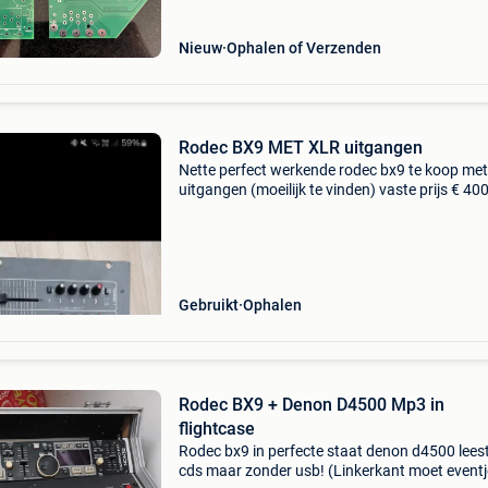
Nieuw
Ophalen of Verzenden
Rodec BX9 MET XLR uitgangen
Nette perfect werkende rodec bx9 te koop met 
uitgangen (moeilijk te vinden) vaste prijs € 400
Testen bij afhaling mogelijk. Geen koerierdien
Gebruikt
Ophalen
Rodec BX9 + Denon D4500 Mp3 in
flightcase
Rodec bx9 in perfecte staat denon d4500 lee
cds maar zonder usb! (Linkerkant moet eventj