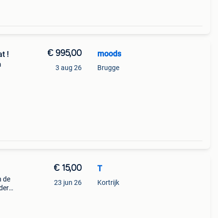
€ 995,00
moods
t !
m
3 aug 26
Brugge
e
€ 15,00
T
n de
23 jun 26
Kortrijk
der