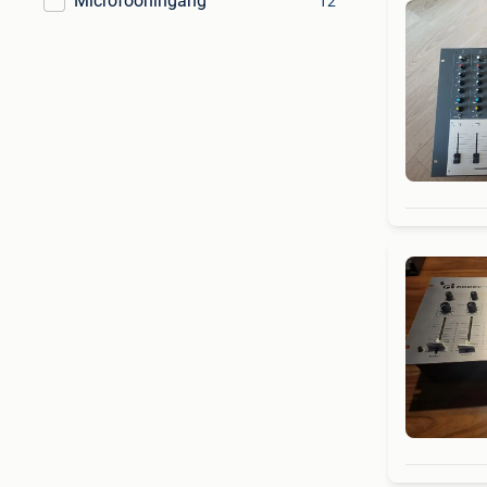
Microfooningang
12