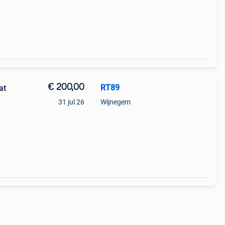
€ 200,00
RT89
at
31 jul 26
Wijnegem