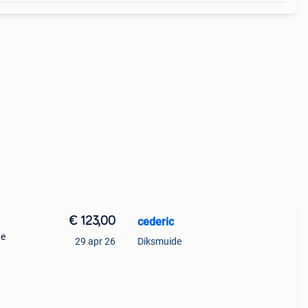
€ 123,00
cederic
de
29 apr 26
Diksmuide