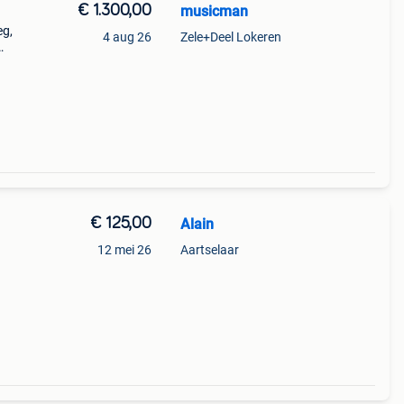
€ 1.300,00
musicman
eg,
4 aug 26
Zele+Deel Lokeren
rs
€ 125,00
Alain
12 mei 26
Aartselaar