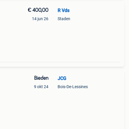
€ 400,00
R Vds
14 jun 26
Staden
Bieden
JCG
9 okt 24
Bois-De-Lessines