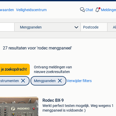
waarden
Veiligheidscentrum
Chat
Meldinge
Mengpanelen
A
27 resultaten
voor 'rodec mengpaneel'
Ontvang meldingen van
 je zoekopdracht
nieuwe zoekresultaten
nstrumenten
Mengpanelen
Verwijder filters
Rodec BX-9
Werkt perfect testen mogelijk. Weg wegens 1
mengpaneel is voldoende :)