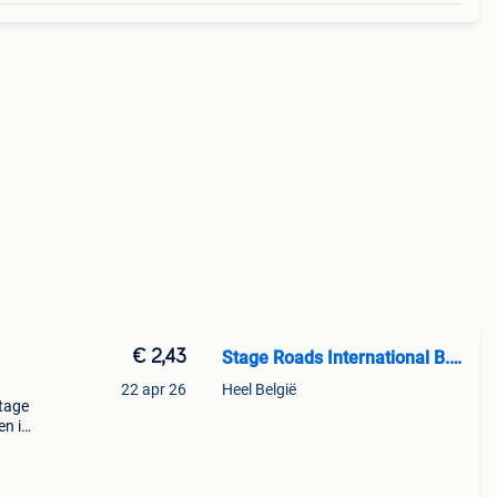
€ 2,43
Stage Roads International B.V.
22 apr 26
Heel België
stage
en in
dagen
n