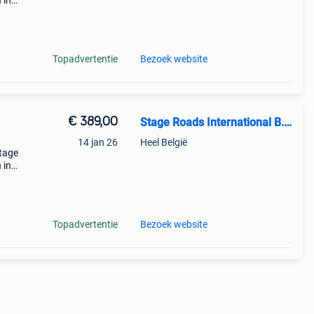
 in
dagen
uks
Topadvertentie
Bezoek website
€ 389,00
Stage Roads International B.V.
14 jan 26
Heel België
stage
 in
dagen
uks
Topadvertentie
Bezoek website