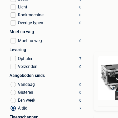
Licht
0
Rookmachine
0
Overige typen
0
Moet nu weg
Moet nu weg
0
Levering
Ophalen
7
Verzenden
0
Aangeboden sinds
Vandaag
0
Gisteren
0
Een week
0
Altijd
7
Eigenschappen