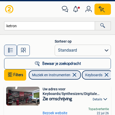
Keyboards
Sorteer op
Alle afstanden…
Bewaar je zoekopdracht
Filters
Muziek en Instrumenten
Keyboards
V
Uw adres voor
Keyboards/Synthesizers/Digitale
Pianos Prosq
Zie omschrijving
Details
Topadvertentie
Bezoek website
22 jul 26