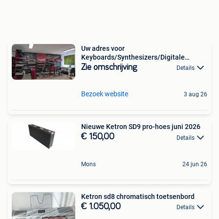
Uw adres voor
Keyboards/Synthesizers/Digitale
Pianos Prosq
Zie omschrijving
Details
Bezoek website
3 aug 26
Nieuwe Ketron SD9 pro-hoes juni 2026
€ 150,00
Details
Mons
24 jun 26
Ketron sd8 chromatisch toetsenbord
€ 1.050,00
Details