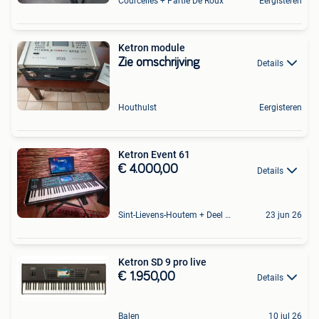
Courcelles + Partie De Roux
Eergisteren
Ketron module
Zie omschrijving
Details
Houthulst
Eergisteren
Ketron Event 61
€ 4.000,00
Details
Sint-Lievens-Houtem + Deel Oombergen
23 jun 26
Ketron SD 9 pro live
€ 1.950,00
Details
Balen
10 jul 26