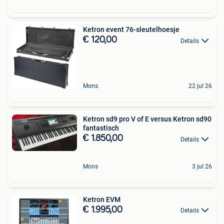
Ketron event 76-sleutelhoesje
€ 120,00
Details
Mons
22 jul 26
Ketron sd9 pro V of E versus Ketron sd90
fantastisch
€ 1.850,00
Details
Mons
3 jul 26
Ketron EVM
€ 1.995,00
Details