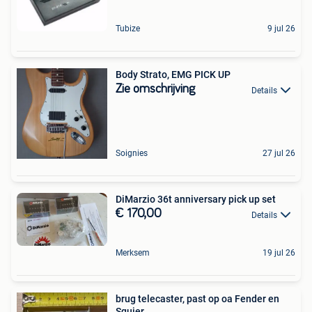
Tubize
9 jul 26
Body Strato, EMG PICK UP
Zie omschrijving
Details
Soignies
27 jul 26
DiMarzio 36t anniversary pick up set
€ 170,00
Details
Merksem
19 jul 26
brug telecaster, past op oa Fender en
Squier