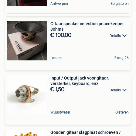
Antwerpen
Eergisteren
Gitaar speaker celestion peacekeeper
8ohms
€ 100,00
Details
Landen
2 aug 26
Input / Output jack voor gitaar,
versterker, keyboard, enz
€ 1,50
Details
Wuustwezel
Gisteren
Gouden gitaar slagplaat schroeven /