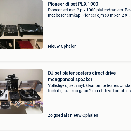
Pioneer dj set PLX 1000
Pioneer set met 2 plx 1000 platendraaiers. Be
met beschermkap. Pioneer djm s3 mixer. 2 X
ortofon mk 2 naalden. 4 X serato tone control 
platen. Allemaal in nieuwstaat. Slechts enkele
malen ge
Nieuw
Ophalen
DJ set platenspelers direct drive
mengpaneel speaker
Volledige dj set vinyl, klaar om te testen, omdat
toch digitaal zou gaan 2 direct drive turnable 
lenco, in prima staat black and white set up, le
3808 wit, lenco l 400k zwart mengpaneel nu
Zo goed als nieuw
Ophalen