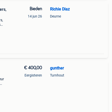
Bieden
Richie Diaz
ers,
14 jun 26
Deurne
s,
s
ans
€ 400,00
gunther
Eergisteren
Turnhout
eur
f een