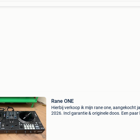
Rane ONE
Hierbij verkoop ik mijn rane one, aangekocht j
2026. Incl garantie & originele doos. Een paar 
thuis gebruikt maar blijf 99% vinyl gebruiken…