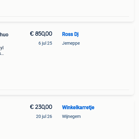
€ 850,00
Ross Dj
Chuo
6 jul 25
Jemeppe
yl
s
l of
e
€ 230,00
Winkelkarretje
20 jul 26
Wijnegem
enden