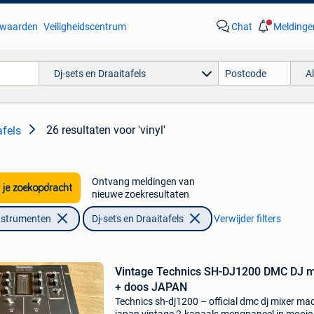
waarden
Veiligheidscentrum
Chat
Meldinge
Dj-sets en Draaitafels
A
26 resultaten
voor 'vinyl'
afels
Ontvang meldingen van
 je zoekopdracht
nieuwe zoekresultaten
nstrumenten
Dj-sets en Draaitafels
Verwijder filters
Vintage Technics SH-DJ1200 DMC DJ m
+ doos JAPAN
Technics sh-dj1200 – official dmc dj mixer mad