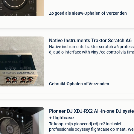
Zo goed als nieuw
Ophalen of Verzenden
Native Instruments Traktor Scratch A6
Native instruments traktor scratch a6 profess
dj audio interface with vinyl/cd control via ti
(traktor scratch). 2 Stereo channels (a/b) wit
in/thru/out + phono inputs. Headphone + mai
Gebruikt
Ophalen of Verzenden
Pioneer DJ XDJ-RX2 All-in-one DJ syst
+ flightcase
Te koop: mijn pioneer dj xdj-rx2 inclusief
professionele odyssey flightcase op maat. We