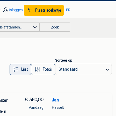
n
Inloggen
FR
Plaats zoekertje
lle afstanden…
Zoek
Sorteer op
Lijst
Foto’s
€ 380,00
Jan
ixer
Vandaag
Hasselt
e in