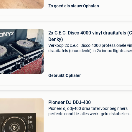
Zo goed als nieuw
Ophalen
2x C.E.C. Disco 4000 vinyl draaitafels (
Denky)
Verkoop 2x c.e.c. Disco 4000 professionele vin
draaitafels (chuo denki) in 2x innox flightcase
perfect voor dj&#39;s met een passie voor viny
voor wie dan ook nb: ik heb met veel plezier m
Gebruikt
Ophalen
Pioneer DJ DDJ-400
Pioneer dj ddj-400 draaitafel voor beginners
perfecte conditie, alles werkt geluidskabel en
verbindingskabel inbegrepen afhalen of verz
mogelijk