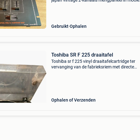
japan vintage 2-kanaals mengpaneel in mooie
staat, inclusief originele doos en
beschermpiepschuim. Made in japan en beken
de officiële mixer van
Gebruikt
Ophalen
Toshiba SR F 225 draaitafel
Toshiba sr f 225 vinyl draaitafelcartridge ter
vervanging van de fabrieksriem met directe
aandrijving
Ophalen of Verzenden