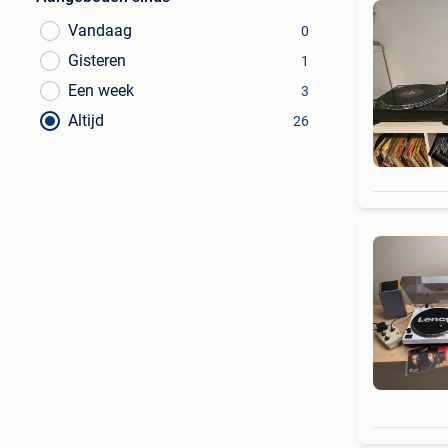
Vandaag
0
Gisteren
1
Een week
3
Altijd
26