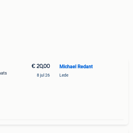
€ 20,00
Michael Redant
aats
8 jul 26
Lede