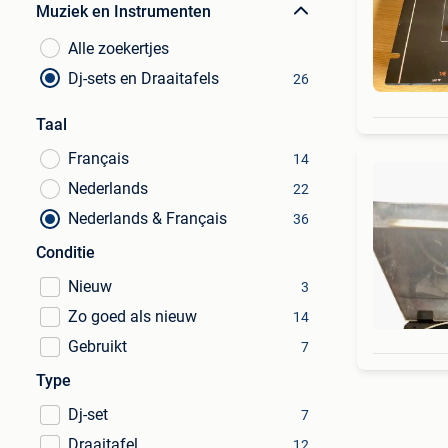
Muziek en Instrumenten
Alle zoekertjes
Dj-sets en Draaitafels
26
Taal
Français
14
Nederlands
22
Nederlands & Français
36
Conditie
Nieuw
3
Zo goed als nieuw
14
Gebruikt
7
Type
Dj-set
7
Draaitafel
12