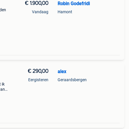
€ 1.900,00
Robin Godefridi
iden
Vandaag
Hamont
vinyl
€ 290,00
alex
Eergisteren
Geraardsbergen
 ik
van
nco l