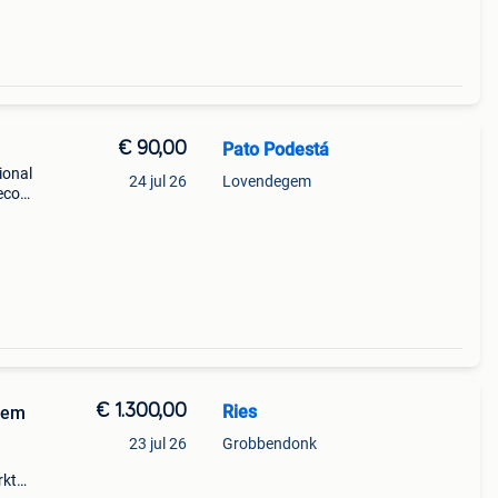
€ 90,00
Pato Podestá
ional
24 jul 26
Lovendegem
mecode
h
n ou
€ 1.300,00
Ries
eem
23 jul 26
Grobbendonk
rkt