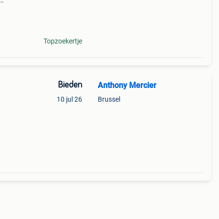
d als
Topzoekertje
Bieden
Anthony Mercier
10 jul 26
Brussel