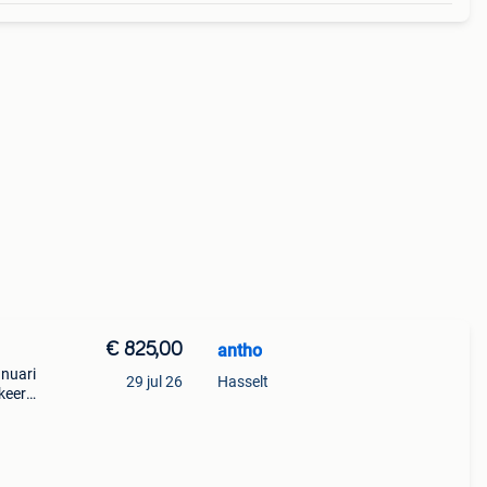
€ 825,00
antho
anuari
29 jul 26
Hasselt
keer