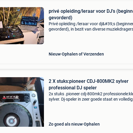
privé opleiding/leraar voor DJ's (beginn
gevorderd)
Privé opleiding /leraar voor dj&#39;s (beginner
gevorderd), in bezit van diverse muziekdrager
(vinyl, mp3, cd(cd gaan we negeren, tenzij er f
zijn). De rekordbox met serato licentie heeft ee
Nieuw
Ophalen of Verzenden
2 X stuks:pioneer CDJ-800MK2 sylver
professional DJ speler
2x stuks .pioneer cdj-800mk2 professionele:kl
sylver. Dj-speler in zeer goede staat en volledig
werkend. Ideaal voor dj&#39;s, thuisgebruik o
professionele geluidsinstallatie. Kenmerken: 2
Zo goed als nieuw
Ophalen