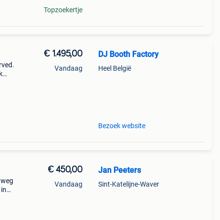
Topzoekertje
€ 1.495,00
DJ Booth Factory
urved.
Vandaag
Heel België
k
site
geen
Bezoek website
€ 450,00
Jan Peeters
onweg
Vandaag
Sint-Katelijne-Waver
 in
zijn