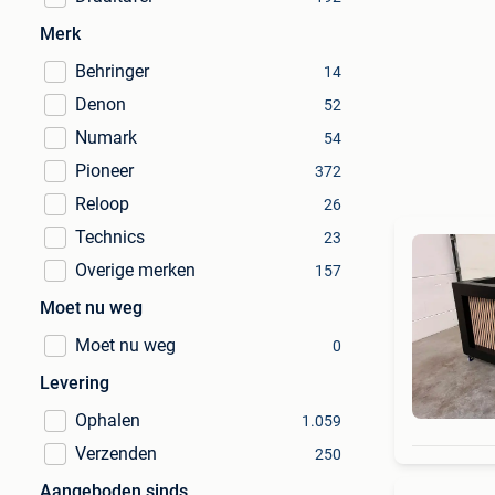
Merk
Behringer
14
Denon
52
Numark
54
Pioneer
372
Reloop
26
Technics
23
Overige merken
157
Moet nu weg
Moet nu weg
0
Levering
Ophalen
1.059
Verzenden
250
Aangeboden sinds