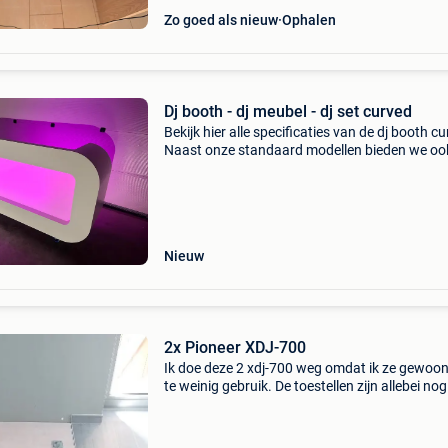
Zo goed als nieuw
Ophalen
Dj booth - dj meubel - dj set curved
Bekijk hier alle specificaties van de dj booth c
Naast onze standaard modellen bieden we oo
professioneel design maatwerk, bekijk de web
en andere advertenties. Let op: wij gebruiken 
g
Nieuw
2x Pioneer XDJ-700
Ik doe deze 2 xdj-700 weg omdat ik ze gewo
te weinig gebruik. De toestellen zijn allebei nog
perfecte staat, zoals je kan zien op de foto. Ze 
nooit gebruikt geweest voor een feest en hebb