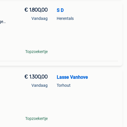
€ 1.800,00
S D
Vandaag
Herentals
ge
 mijn
e
Topzoekertje
€ 1.300,00
Lasse Vanhove
Vandaag
Torhout
Topzoekertje