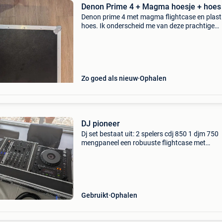
Denon Prime 4 + Magma hoesje + hoes
Denon prime 4 met magma flightcase en plast
hoes. Ik onderscheid me van deze prachtige
apparatuur omdat ik het niet genoeg gebruik.
firmware is bijgewerkt (in ieder geval op dond
7 mei). Ik
Zo goed als nieuw
Ophalen
DJ pioneer
Dj set bestaat uit: 2 spelers cdj 850 1 djm 750
mengpaneel een robuuste flightcase met
aansluitingen en alle nodige bekabeling mooi
weggewerkt. Voordeel van deze set: toekome
starten of m.a.w plug
Gebruikt
Ophalen