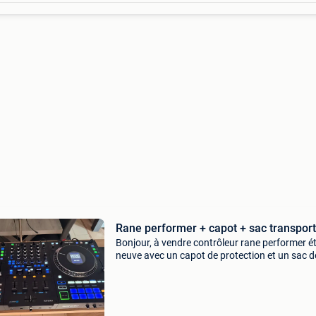
Rane performer + capot + sac transport
Bonjour, à vendre contrôleur rane performer é
neuve avec un capot de protection et un sac d
transport gatot cases j’en demande 1700 le t