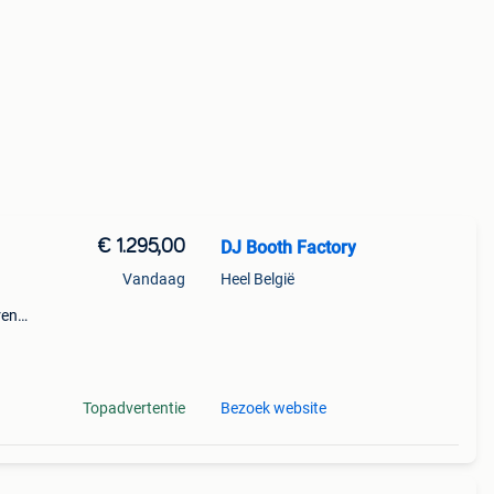
€ 1.295,00
DJ Booth Factory
Vandaag
Heel België
ren
ijk
. Let
Topadvertentie
Bezoek website