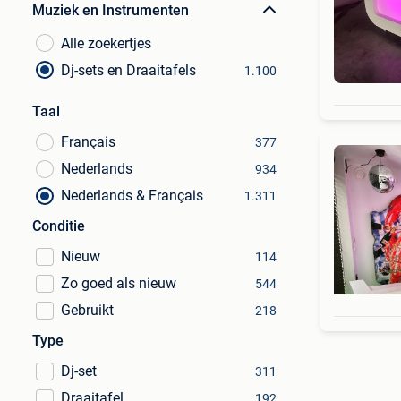
Muziek en Instrumenten
Alle zoekertjes
Dj-sets en Draaitafels
1.100
Taal
Français
377
Nederlands
934
Nederlands & Français
1.311
Conditie
Nieuw
114
Zo goed als nieuw
544
Gebruikt
218
Type
Dj-set
311
Draaitafel
192