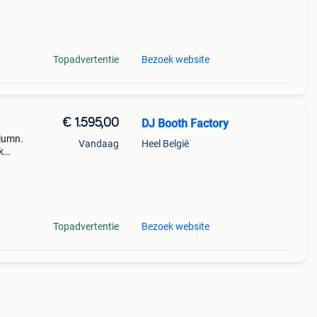
geen
Topadvertentie
Bezoek website
€ 1.595,00
DJ Booth Factory
olumn.
Vandaag
Heel België
k
site
en
Topadvertentie
Bezoek website