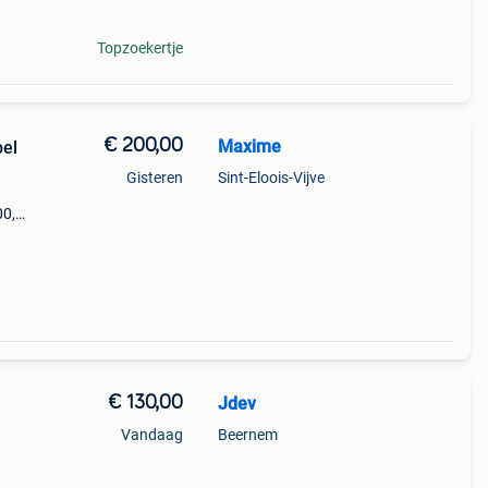
Topzoekertje
€ 200,00
Maxime
bel
Gisteren
Sint-Eloois-Vijve
00,
ller
 ddj-4
€ 130,00
Jdev
Vandaag
Beernem