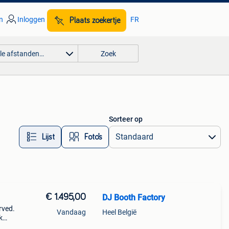
n
Inloggen
FR
Plaats zoekertje
lle afstanden…
Zoek
Sorteer op
Lijst
Foto’s
€ 1.495,00
DJ Booth Factory
urved.
Vandaag
Heel België
k
site