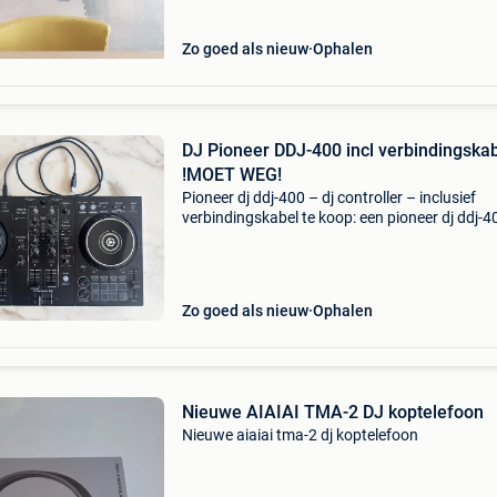
Zo goed als nieuw
Ophalen
DJ Pioneer DDJ-400 incl verbindingska
!MOET WEG!
Pioneer dj ddj-400 – dj controller – inclusief
verbindingskabel te koop: een pioneer dj ddj-4
een populaire en gebruiksvriendelijke dj-contro
voor zowel beginnende als gevorderde dj’s. De
Zo goed als nieuw
Ophalen
Nieuwe AIAIAI TMA-2 DJ koptelefoon
Nieuwe aiaiai tma-2 dj koptelefoon