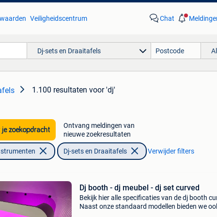
waarden
Veiligheidscentrum
Chat
Meldinge
Dj-sets en Draaitafels
A
1.100 resultaten
voor 'dj'
afels
Ontvang meldingen van
 je zoekopdracht
nieuwe zoekresultaten
nstrumenten
Dj-sets en Draaitafels
Verwijder filters
Dj booth - dj meubel - dj set curved
Bekijk hier alle specificaties van de dj booth c
Naast onze standaard modellen bieden we oo
professioneel design maatwerk, bekijk de web