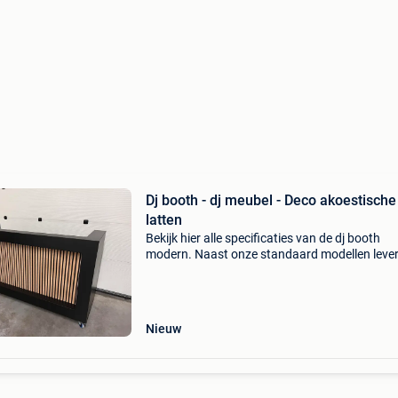
Dj booth - dj meubel - Deco akoestische
latten
Bekijk hier alle specificaties van de dj booth
modern. Naast onze standaard modellen leve
wij ook maatwerk. Bezoek onze website of bek
onze andere advertenties voor meer informatie
op : wij
Nieuw