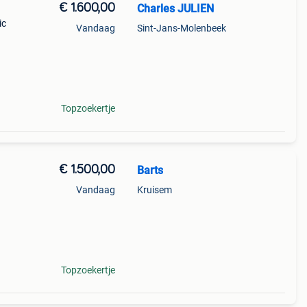
€ 1.600,00
Charles JULIEN
ic
Vandaag
Sint-Jans-Molenbeek
 De
erdag
Topzoekertje
€ 1.500,00
Barts
Vandaag
Kruisem
n en
Topzoekertje