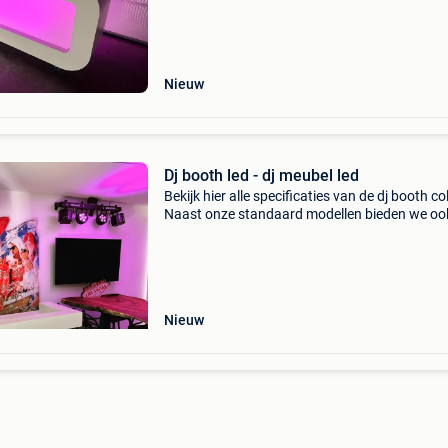
en andere advertenties. Let op: wij gebruiken 
g
Nieuw
Dj booth led - dj meubel led
Bekijk hier alle specificaties van de dj booth c
Naast onze standaard modellen bieden we oo
professioneel design maatwerk, bekijk de web
en andere advertenties. Let op : wij maken ge
gebr
Nieuw