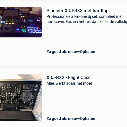
Pionieer XDJ-RX3 met hardtop
Professionele all-in-one dj set, compleet met
hardcover. Gezien het feit dat ik niet de volledi
functionaliteit van de apparatuur benut, zal ik
pioneer 350 blijven gebruiken. De set is in perf
Zo goed als nieuw
Ophalen
XDJ-RX2 - Flight Case
Alles werkt zoals het moet
Zo goed als nieuw
Ophalen