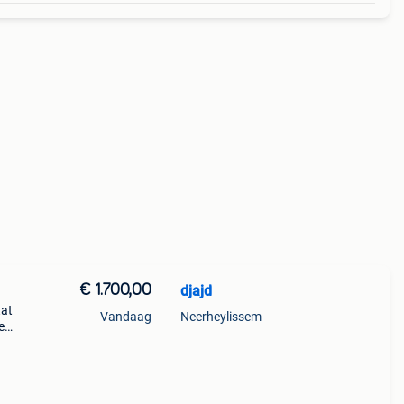
€ 1.700,00
djajd
tat
Vandaag
Neerheylissem
e
out