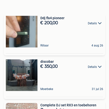
Ddj flx4 pioneer
€ 200,00
Details
Rillaar
4 aug 26
discobar
€ 350,00
Details
Moerbeke
31 jul 26
Complete DJ set RX3 en toebehoren