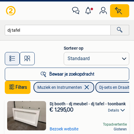
Dj-sets en Draaitafels
Sorteer op
Alle afstanden…
Bewaar je zoekopdracht
Filters
Muziek en Instrumenten
Dj-sets en Draaitaf
Dj booth - dj meubel - dj tafel - toonbank
€ 1.295,00
Details
Topadvertentie
Bezoek website
Gisteren