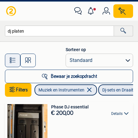
Dj-sets en Draaitafels
Sorteer op
Alle afstanden…
Bewaar je zoekopdracht
Filters
Muziek en Instrumenten
Dj-sets en Draaitaf
Phase DJ essential
€ 200,00
Details