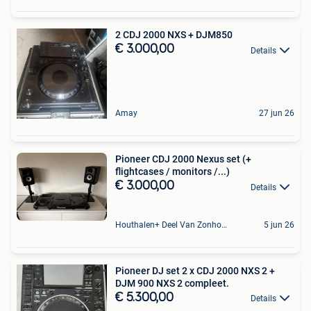
2 CDJ 2000 NXS + DJM850
€ 3.000,00
Details
Amay
27 jun 26
Pioneer CDJ 2000 Nexus set (+
flightcases / monitors /...)
€ 3.000,00
Details
Houthalen+ Deel Van Zonhoven En Zolder
5 jun 26
Pioneer DJ set 2 x CDJ 2000 NXS 2 +
DJM 900 NXS 2 compleet.
€ 5.300,00
Details