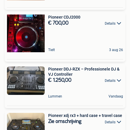
Pioneer CDJ2000
€ 700,00
Details
Tielt
3 aug 26
Pioneer DDJ-RZX – Professionele DJ &
VJ Controller
€ 1.250,00
Details
Lummen
Vandaag
Pioneer xdj rx3 + hard case + travel case
Zie omschrijving
Details