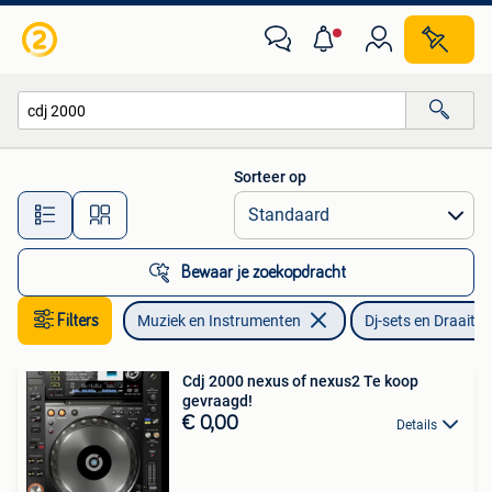
Dj-sets en Draaitafels
Sorteer op
Alle afstanden…
Bewaar je zoekopdracht
Filters
Muziek en Instrumenten
Dj-sets en Draaitaf
Cdj 2000 nexus of nexus2 Te koop
gevraagd!
€ 0,00
Details