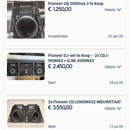
Pioneer cdj 2000nxs 2 te koop
€ 1.250,00
Details
Hoogstraten
22 apr 26
Pioneer DJ-set te koop – 2x CDJ-
900NXS + DJM-2000NXS
€ 2.450,00
Details
Gent
24 jul 26
2x Pioneer CDJ2000NXS2 NIEUWSTAAT
€ 3.550,00
Details
Ieper
12 jul 26