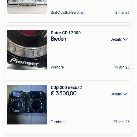
Sint-Agatha-Berchem
2 mei 26
Paire CDJ 2000
Bieden
Details
Wandre
19 jun 26
Cdj2000 nexus2
€ 3.500,00
Details
Turnhout
27 mei 26